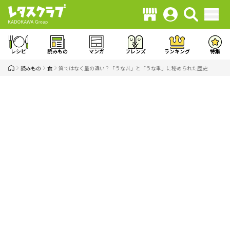
レシピ
読みもの
マンガ
フレンズ
ランキング
特集
読みもの
食
質ではなく量の違い？「うな丼」と「うな重」に秘められた歴史