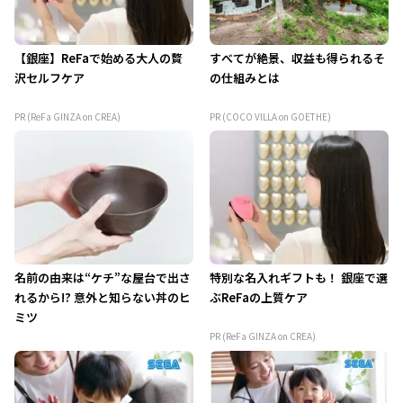
【銀座】ReFaで始める大人の贅
すべてが絶景、収益も得られるそ
沢セルフケア
の仕組みとは
PR (ReFa GINZA on CREA)
PR (COCO VILLA on GOETHE)
名前の由来は“ケチ”な屋台で出さ
特別な名入れギフトも！ 銀座で選
れるから!? 意外と知らない丼のヒ
ぶReFaの上質ケア
ミツ
PR (ReFa GINZA on CREA)