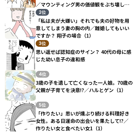
／マウンティング男の価値観をぶち壊した
結果（1）
2位
「私は夫が大嫌い」それでも夫の好物を用
意してしまう妻の胸の内／離婚してもいい
ですか？ 翔子の場合（1）
3位
思い返せば認知症のサイン？ 40代の母に感
じた幼い息子の違和感
4位
3歳の子を遺して亡くなった一人娘。70歳の
父親が子育てを決意!?／ハルとゲン（1）
5位
「作りたい」思いが燻ぶり続ける料理好き
女性。ある日運命の出会いを果たして!?／
作りたい女と食べたい女1（1）