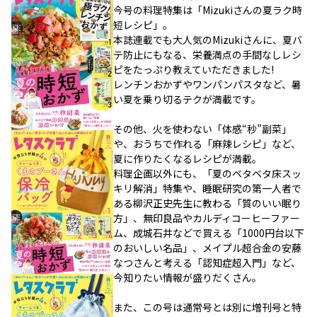
今号の料理特集は「Mizukiさんの夏ラク時
短レシピ」。
本誌連載でも大人気のMizukiさんに、夏バ
テ防止にもなる、栄養満点の手間なしレシ
ピをたっぷり教えていただきました!
レンチンおかずやワンパンパスタなど、暑
い夏を乗り切るテクが満載です。
その他、火を使わない「体感“秒”副菜」
や、おうちで作れる「麻辣レシピ」など、
夏に作りたくなるレシピが満載。
料理企画以外にも、「夏のベタベタ床スッ
キリ解消」特集や、睡眠研究の第一人者で
ある柳沢正史先生に教わる「質のいい眠り
方」、無印良品やカルディコーヒーファー
ム、成城石井などで買える「1000円台以下
のおいしい名品」、メイプル超合金の安藤
なつさんと考える「認知症超入門」など、
今知りたい情報が盛りだくさん。
また、この号は通常号とは別に増刊号と特