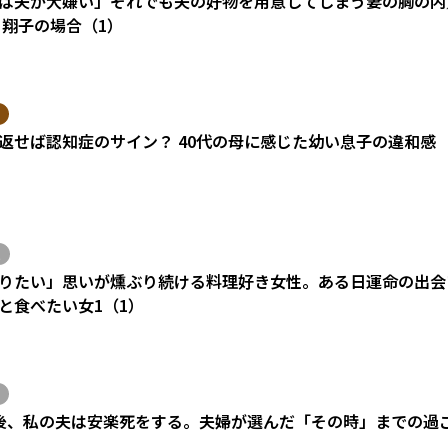
は夫が大嫌い」それでも夫の好物を用意してしまう妻の胸の内
 翔子の場合（1）
返せば認知症のサイン？ 40代の母に感じた幼い息子の違和感
りたい」思いが燻ぶり続ける料理好き女性。ある日運命の出会い
と食べたい女1（1）
後、私の夫は安楽死をする。夫婦が選んだ「その時」までの過
）