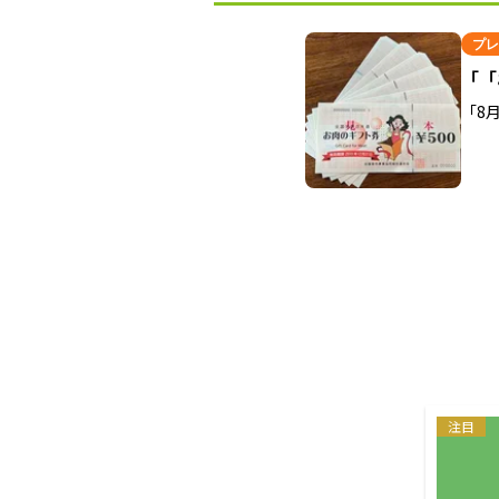
プレ
「「
「8
注目