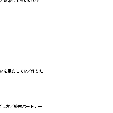
／離婚してもいいです
を果たして!?／作りた
ごし方／終末パートナー