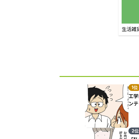
生活雑
1位
工学
ンテ
2位