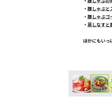
・
豚しゃぶの
・
豚しゃぶと
・
豚しゃぶゴ
・
蒸しなすと
ほかにもいっ