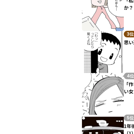
「私
か？
3位
思い
4位
「作
い女
5位
1年
（1