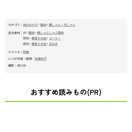
カテゴリ：
肉のおかず
豚肉
豚しゃぶ・冷しゃぶ
主な食材：
肉
豚肉
豚しゃぶしゃぶ用肉
野菜
野菜その他
ゴーヤー
野菜
野菜その他
玉ねぎ
ジャンル：
和食
レシピ作成・調理：
市瀬悦子
撮影：
高杉純
おすすめ読みもの(PR)