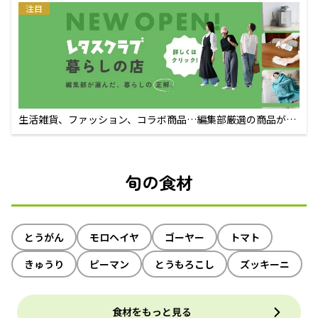
注目
生活雑貨、ファッション、コラボ商品…編集部厳選の商品が買
えるECサイト
旬の食材
とうがん
モロヘイヤ
ゴーヤー
トマト
きゅうり
ピーマン
とうもろこし
ズッキーニ
食材をもっと見る