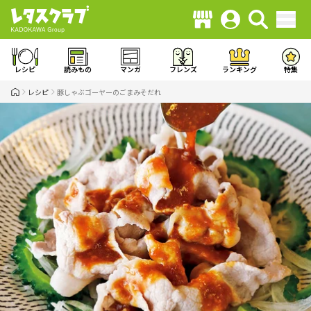
レシピ
読みもの
マンガ
フレンズ
ランキング
特集
レシピ
豚しゃぶゴーヤーのごまみそだれ