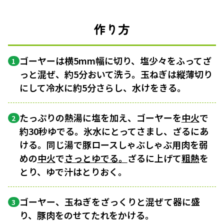
作り方
ゴーヤーは横5mm幅に切り、塩少々をふってざ
1
っと混ぜ、約5分おいて洗う。玉ねぎは縦薄切り
にして冷水に約5分さらし、水けをきる。
たっぷりの熱湯に塩を加え、ゴーヤーを
中火
で
2
約30秒ゆでる。氷水にとってさまし、ざるにあ
ける。同じ湯で豚ロースしゃぶしゃぶ用肉を弱
めの
中火
で
さっとゆでる。
ざるに上げて
粗熱
を
とり、ゆで汁はとりおく。
ゴーヤー、玉ねぎをざっくりと混ぜて器に盛
3
り、豚肉をのせてたれをかける。