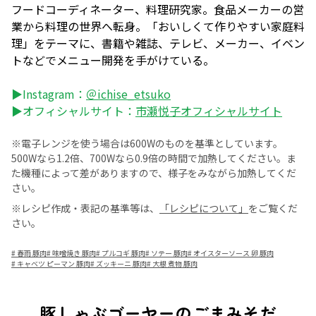
フードコーディネーター、料理研究家。食品メーカーの営
業から料理の世界へ転身。「おいしくて作りやすい家庭料
理」をテーマに、書籍や雑誌、テレビ、メーカー、イベン
トなどでメニュー開発を手がけている。
▶Instagram：
＠ichise_etsuko
▶オフィシャルサイト：
市瀬悦子オフィシャルサイト
※電子レンジを使う場合は600Wのものを基準としています。
500Wなら1.2倍、700Wなら0.9倍の時間で加熱してください。ま
た機種によって差がありますので、様子をみながら加熱してくだ
さい。
※レシピ作成・表記の基準等は、
「レシピについて」
をご覧くだ
さい。
#
春雨 豚肉
#
味噌焼き 豚肉
#
プルコギ 豚肉
#
ソテー 豚肉
#
オイスターソース 卵 豚肉
#
キャベツ ピーマン 豚肉
#
ズッキーニ 豚肉
#
大根 煮物 豚肉
豚しゃぶゴーヤーのごまみそだ