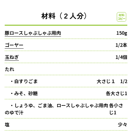
材料（２人分）
豚ロースしゃぶしゃぶ用肉
150g
ゴーヤー
1/2本
玉ねぎ
1/4個
たれ
・白すりごま
大さじ１ 1/2
・みそ、砂糖
各大さじ1
・しょうゆ、ごま油、ロースしゃぶしゃぶ用肉
各小さ
のゆで汁
じ1
塩
少々