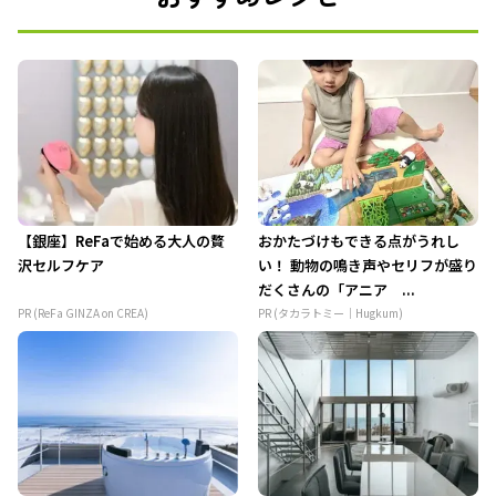
【銀座】ReFaで始める大人の贅
おかたづけもできる点がうれし
沢セルフケア
い！ 動物の鳴き声やセリフが盛り
だくさんの「アニア ...
PR (ReFa GINZA on CREA)
PR (タカラトミー｜Hugkum)