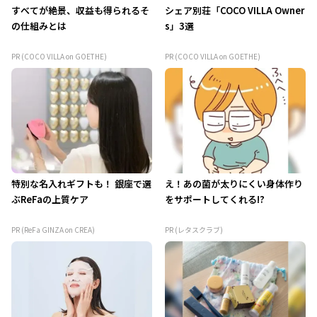
すべてが絶景、収益も得られるそ
シェア別荘「COCO VILLA Owner
の仕組みとは
s」3選
PR (COCO VILLA on GOETHE)
PR (COCO VILLA on GOETHE)
特別な名入れギフトも！ 銀座で選
え！あの菌が太りにくい身体作り
ぶReFaの上質ケア
をサポートしてくれる!?
PR (ReFa GINZA on CREA)
PR (レタスクラブ)