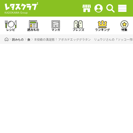
レシピ
読みもの
マンガ
フレンズ
ランキング
特集
読みもの
食
主役級の満足感！ アボカドエッググラタン リュウジさんの「ソッコー作れる