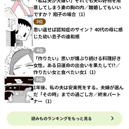
「私は夫が大嫌い」それでも夫の好物を用
意してしまう妻の胸の内／離婚してもいい
ですか？ 翔子の場合（1）
3位
思い返せば認知症のサイン？ 40代の母に感
じた幼い息子の違和感
4位
「作りたい」思いが燻ぶり続ける料理好き
女性。ある日運命の出会いを果たして!?／
作りたい女と食べたい女1（1）
5位
1年後、私の夫は安楽死をする。夫婦が選ん
だ「その時」までの過ごし方／終末パート
ナー（1）
読みものランキングをもっと見る