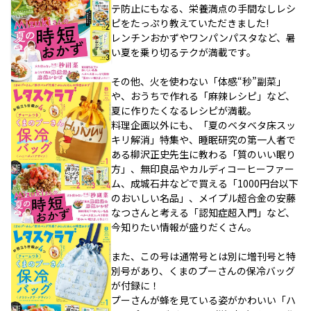
テ防止にもなる、栄養満点の手間なしレシ
ピをたっぷり教えていただきました!
レンチンおかずやワンパンパスタなど、暑
い夏を乗り切るテクが満載です。
その他、火を使わない「体感“秒”副菜」
や、おうちで作れる「麻辣レシピ」など、
夏に作りたくなるレシピが満載。
料理企画以外にも、「夏のベタベタ床スッ
キリ解消」特集や、睡眠研究の第一人者で
ある柳沢正史先生に教わる「質のいい眠り
方」、無印良品やカルディコーヒーファー
ム、成城石井などで買える「1000円台以下
のおいしい名品」、メイプル超合金の安藤
なつさんと考える「認知症超入門」など、
今知りたい情報が盛りだくさん。
また、この号は通常号とは別に増刊号と特
別号があり、くまのプーさんの保冷バッグ
が付録に！
プーさんが蜂を見ている姿がかわいい「ハ