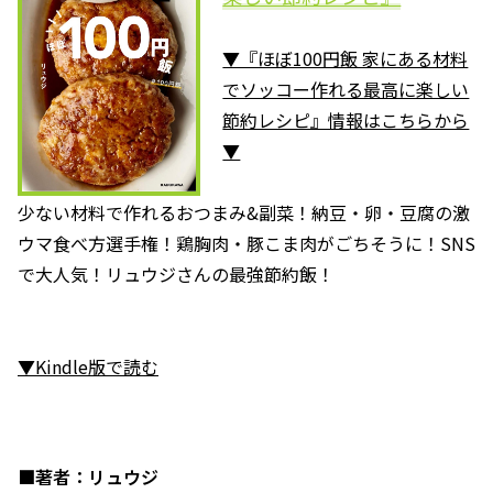
▼『ほぼ100円飯 家にある材料
でソッコー作れる最高に楽しい
節約レシピ』情報はこちらから
▼
少ない材料で作れるおつまみ&副菜！納豆・卵・豆腐の激
ウマ食べ方選手権！鶏胸肉・豚こま肉がごちそうに！SNS
で大人気！リュウジさんの最強節約飯！
▼Kindle版で読む
■著者：リュウジ