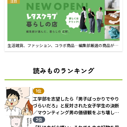
注目
生活雑貨、ファッション、コラボ商品…編集部厳選の商品が買
えるECサイト
読みものランキング
1位
工学部を志望したら「男子ばっかりでやり
づらいだろ」と反対された女子学生の決断
／マウンティング男の価値観をぶち壊した
結果（1）
2位