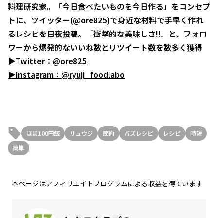
料理研究家。「今日食べたいものを今日作る」をコンセプ
トに、ツイッター(@ore825)で身近な材料で手早く作れ
るレシピを日夜投稿。「衝撃的な美味しさ!!」と、フォロ
ワーから爆発的ないいね数とリツイート数を数多く獲得
▶Twitter：@ore825
▶Instagram：@ryuji_foodlabo
ほぼ100円飯
リュウジ
節約
バズレシピ
レシピ
時短
簡単
本ページはアフィリエイトプログラムによる収益を得ています