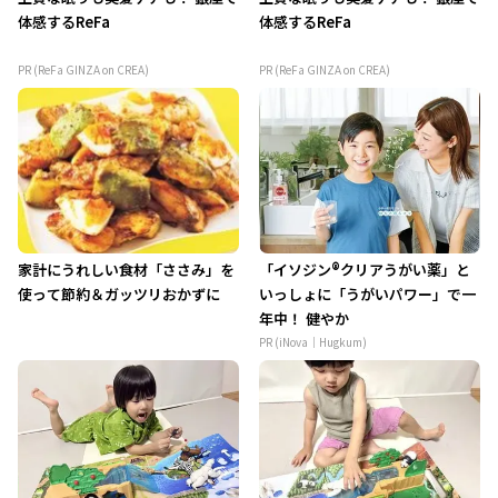
体感するReFa
体感するReFa
PR (ReFa GINZA on CREA)
PR (ReFa GINZA on CREA)
家計にうれしい食材「ささみ」を
「イソジン®クリアうがい薬」と
使って節約＆ガッツリおかずに
いっしょに「うがいパワー」で一
年中！ 健やか
PR (iNova｜Hugkum)