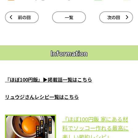
前の回
一覧
次の回
Information
『ほぼ100円飯』▶掲載話一覧はこちら
リュウジさんレシピ一覧はこちら
『ほぼ100円飯 家にある材
料でソッコー作れる最高に
楽しい節約レシピ』