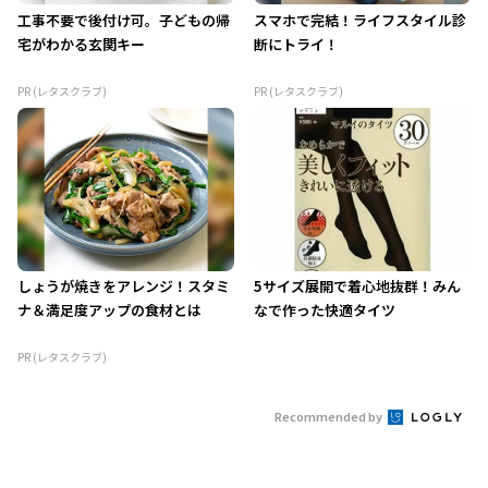
工事不要で後付け可。子どもの帰
スマホで完結！ライフスタイル診
宅がわかる玄関キー
断にトライ！
PR (レタスクラブ)
PR (レタスクラブ)
しょうが焼きをアレンジ！スタミ
5サイズ展開で着心地抜群！みん
ナ＆満足度アップの食材とは
なで作った快適タイツ
PR (レタスクラブ)
Recommended by