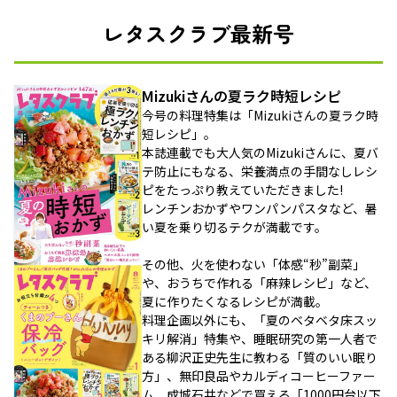
レタスクラブ最新号
Mizukiさんの夏ラク時短レシピ
今号の料理特集は「Mizukiさんの夏ラク時
短レシピ」。
本誌連載でも大人気のMizukiさんに、夏バ
テ防止にもなる、栄養満点の手間なしレシ
ピをたっぷり教えていただきました!
レンチンおかずやワンパンパスタなど、暑
い夏を乗り切るテクが満載です。
その他、火を使わない「体感“秒”副菜」
や、おうちで作れる「麻辣レシピ」など、
夏に作りたくなるレシピが満載。
料理企画以外にも、「夏のベタベタ床スッ
キリ解消」特集や、睡眠研究の第一人者で
ある柳沢正史先生に教わる「質のいい眠り
方」、無印良品やカルディコーヒーファー
ム、成城石井などで買える「1000円台以下