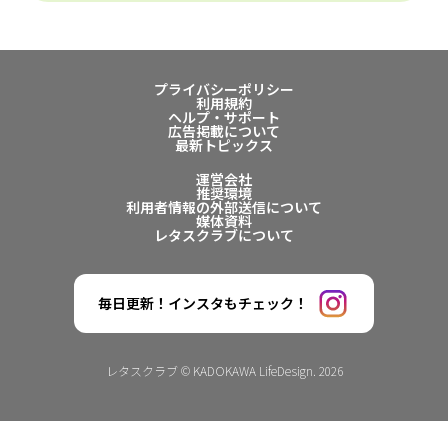
プライバシーポリシー
利用規約
ヘルプ・サポート
広告掲載について
最新トピックス
運営会社
推奨環境
利用者情報の外部送信について
媒体資料
レタスクラブについて
毎日更新！インスタもチェック！
レタスクラブ © KADOKAWA LifeDesign. 2026