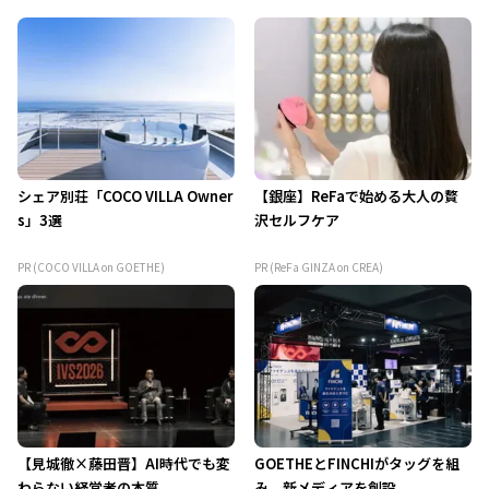
シェア別荘「COCO VILLA Owner
【銀座】ReFaで始める大人の贅
s」3選
沢セルフケア
PR (COCO VILLA on GOETHE)
PR (ReFa GINZA on CREA)
【見城徹×藤田晋】AI時代でも変
GOETHEとFINCHIがタッグを組
わらない経営者の本質
み、新メディアを創設