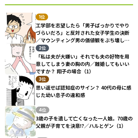
1位
工学部を志望したら「男子ばっかりでやり
づらいだろ」と反対された女子学生の決断
／マウンティング男の価値観をぶち壊した
結果（1）
2位
「私は夫が大嫌い」それでも夫の好物を用
意してしまう妻の胸の内／離婚してもいい
ですか？ 翔子の場合（1）
3位
思い返せば認知症のサイン？ 40代の母に感
じた幼い息子の違和感
4位
3歳の子を遺して亡くなった一人娘。70歳の
父親が子育てを決意!?／ハルとゲン（1）