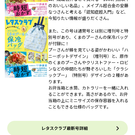
のおいしい名品」、メイプル超合金の安藤
なつさんと考える「認知症超入門」など、
今知りたい情報が盛りだくさん。
また、この号は通常号とは別に増刊号と特
別号があり、くまのプーさんの保冷バッグ
が付録に！
プーさんが蜂を見ている姿がかわいい「ハ
ニーポットデザイン」（増刊号）と、原作
のくまのプーさんやクリストファー・ロビ
ンなどの仲間たちが勢ぞろいした「クラシ
ックプー」（特別号）デザインの２種があ
ります。
お弁当箱と水筒、カトラリーを一緒に入れ
ることができます。高さがあるので、お弁
当箱の上にミニサイズの保存容器を入れる
こともできる仕様のバッグです。
レタスクラブ最新号詳細