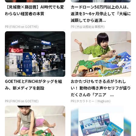
【見城徹×藤田晋】AI時代でも変
カードローン50万円以上の人は、
わらない経営者の本質
返済を3～6ヶ月停止して『大幅に
減額してから返済...
PR (FINCHI on GOETHE)
PR (渋谷法務総合事務所)
GOETHEとFINCHIがタッグを組
おかたづけもできる点がうれし
み、新メディアを創設
い！ 動物の鳴き声やセリフが盛り
だくさんの「アニア ...
PR (FINCHI on GOETHE)
PR (タカラトミー｜Hugkum)