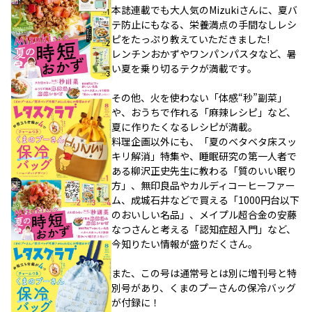
本誌連載でも大人気のMizukiさんに、夏バ
テ防止にもなる、栄養満点の手間なしレシ
ピをたっぷり教えていただきました!
レンチンおかずやワンパンパスタなど、暑
い夏を乗り切るテクが満載です。
その他、火を使わない「体感“秒”副菜」
や、おうちで作れる「麻辣レシピ」など、
夏に作りたくなるレシピが満載。
料理企画以外にも、「夏のベタベタ床スッ
キリ解消」特集や、睡眠研究の第一人者で
ある柳沢正史先生に教わる「質のいい眠り
方」、無印良品やカルディコーヒーファー
ム、成城石井などで買える「1000円台以下
のおいしい名品」、メイプル超合金の安藤
なつさんと考える「認知症超入門」など、
今知りたい情報が盛りだくさん。
また、この号は通常号とは別に増刊号と特
別号があり、くまのプーさんの保冷バッグ
が付録に！