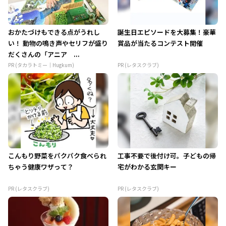
おかたづけもできる点がうれし
誕生日エピソードを大募集！豪華
い！ 動物の鳴き声やセリフが盛り
賞品が当たるコンテスト開催
だくさんの「アニア ...
PR (タカラトミー｜Hugkum)
PR (レタスクラブ)
こんもり野菜をパクパク食べられ
工事不要で後付け可。子どもの帰
ちゃう健康ワザって？
宅がわかる玄関キー
PR (レタスクラブ)
PR (レタスクラブ)