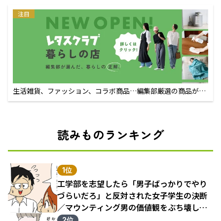
注目
生活雑貨、ファッション、コラボ商品…編集部厳選の商品が買
えるECサイト
読みものランキング
1位
工学部を志望したら「男子ばっかりでやり
づらいだろ」と反対された女子学生の決断
／マウンティング男の価値観をぶち壊した
結果（1）
2位