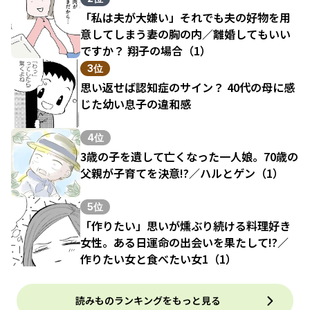
「私は夫が大嫌い」それでも夫の好物を用
意してしまう妻の胸の内／離婚してもいい
ですか？ 翔子の場合（1）
3位
思い返せば認知症のサイン？ 40代の母に感
じた幼い息子の違和感
4位
3歳の子を遺して亡くなった一人娘。70歳の
父親が子育てを決意!?／ハルとゲン（1）
5位
「作りたい」思いが燻ぶり続ける料理好き
女性。ある日運命の出会いを果たして!?／
作りたい女と食べたい女1（1）
読みものランキングをもっと見る