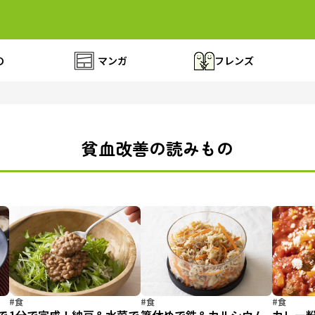
の
マンガ
フレンズ
貧血改善の読みもの
#食
#食
#食