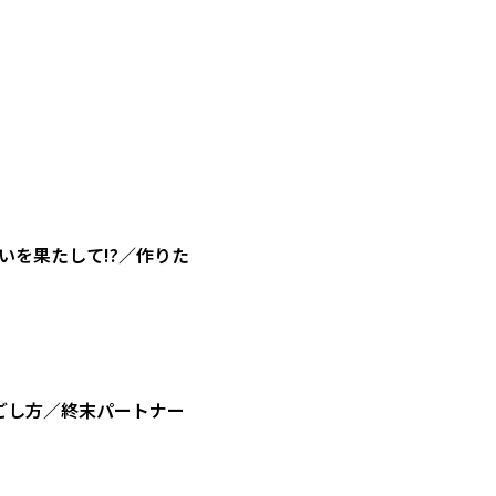
を果たして!?／作りた
ごし方／終末パートナー