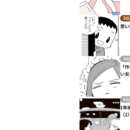
3位
思い
4位
「作
い女
5位
1年
（1