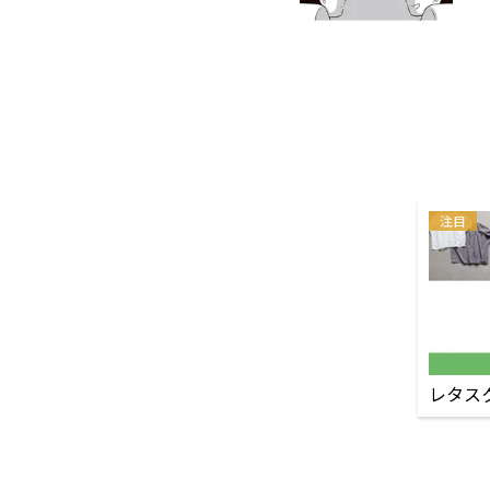
注目
レタス