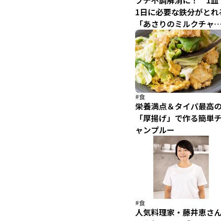
プチ不調解消に！ 1皿
1日に必要な鉄分がとれ
「あさりのミルクチャ
ダー」
#食
栄養満点＆タイパ最高
「厚揚げ」で作る簡単
ャンプルー
#食
人気料理家・藤井恵さ