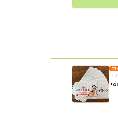
プレ
「「
「8