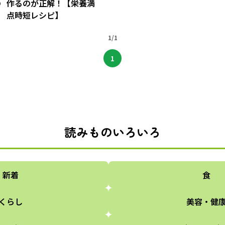
の
作るのが正解！【栄養満
点時短レシピ】
1/1
1
読みものいろいろ
新着
食
くらし
美容・健