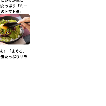
粉とみそが隠し
養たっぷり「ミー
ルのトマト煮」
成！ 「まぐろ」
栄養たっぷりサラ