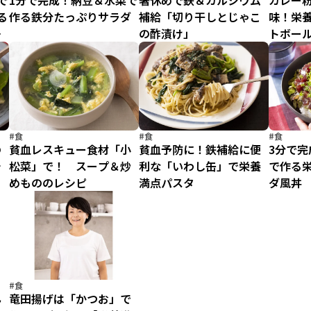
で
1分で完成！納豆＆水菜で
箸休めで鉄＆カルシウム
カレー
る
作る鉄分たっぷりサラダ
補給「切り干しとじゃこ
味！栄
ウ
の酢漬け」
トボー
#食
#食
#食
の
貧血レスキュー食材「小
貧血予防に！鉄補給に便
3分で完
チ
松菜」で！ スープ＆炒
利な「いわし缶」で栄養
で作る
めもののレシピ
満点パスタ
ダ風丼
#食
ん
竜田揚げは「かつお」で