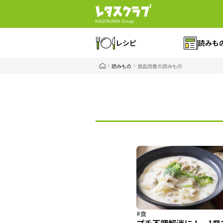
レシピ
読みも
読みもの
貧血改善の読みもの
#食