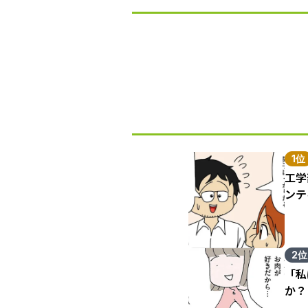
1位
工学
ンテ
2位
「私
か？