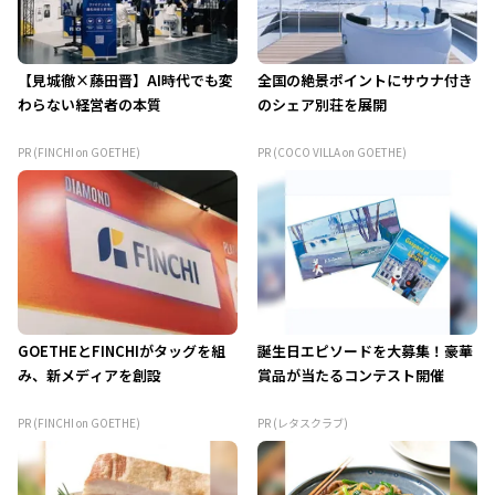
【見城徹×藤田晋】AI時代でも変
全国の絶景ポイントにサウナ付き
わらない経営者の本質
のシェア別荘を展開
PR (FINCHI on GOETHE)
PR (COCO VILLA on GOETHE)
GOETHEとFINCHIがタッグを組
誕生日エピソードを大募集！豪華
み、新メディアを創設
賞品が当たるコンテスト開催
PR (FINCHI on GOETHE)
PR (レタスクラブ)