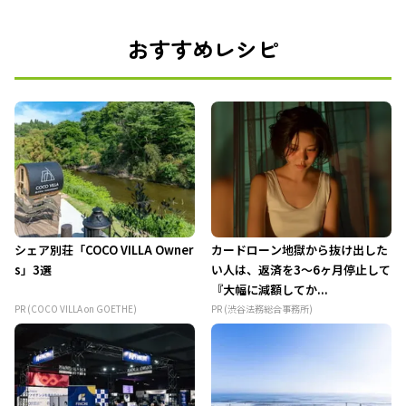
おすすめレシピ
シェア別荘「COCO VILLA Owner
カードローン地獄から抜け出した
s」3選
い人は、返済を3～6ヶ月停止して
『大幅に減額してか...
PR (COCO VILLA on GOETHE)
PR (渋谷法務総合事務所)