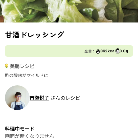
甘酒ドレッシング
全量：
362kcal
3.0g
美腸レシピ
酢の酸味がマイルドに
市瀬悦子
さんのレシピ
料理中モード
画面が暗くなりません