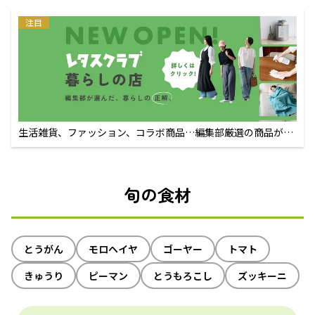
注目
生活雑貨、ファッション、コラボ商品…編集部厳選の商品が買
えるECサイト
旬の食材
とうがん
モロヘイヤ
ゴーヤー
トマト
きゅうり
ピーマン
とうもろこし
ズッキーニ