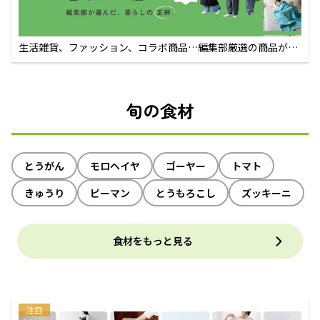
生活雑貨、ファッション、コラボ商品…編集部厳選の商品が買
えるECサイト
旬の食材
とうがん
モロヘイヤ
ゴーヤー
トマト
きゅうり
ピーマン
とうもろこし
ズッキーニ
食材をもっと見る
注目