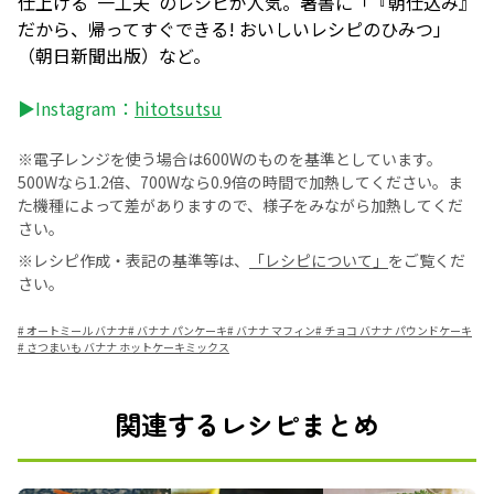
仕上げる“一工夫”のレシピが人気。著書に「『朝仕込み』
だから、帰ってすぐできる! おいしいレシピのひみつ」
（朝日新聞出版）など。
▶Instagram：
hitotsutsu
※電子レンジを使う場合は600Wのものを基準としています。
500Wなら1.2倍、700Wなら0.9倍の時間で加熱してください。ま
た機種によって差がありますので、様子をみながら加熱してくだ
さい。
※レシピ作成・表記の基準等は、
「レシピについて」
をご覧くだ
さい。
#
オートミール バナナ
#
バナナ パンケーキ
#
バナナ マフィン
#
チョコ バナナ パウンドケーキ
#
さつまいも バナナ ホットケーキミックス
関連するレシピまとめ