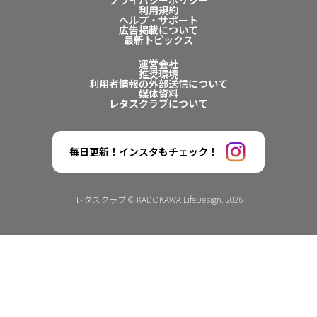
プライバシーポリシー
利用規約
ヘルプ・サポート
広告掲載について
最新トピックス
運営会社
推奨環境
利用者情報の外部送信について
媒体資料
レタスクラブについて
毎日更新！インスタもチェック！
レタスクラブ © KADOKAWA LifeDesign. 2026