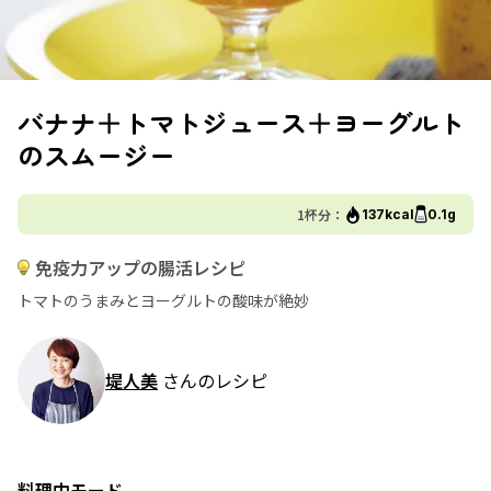
バナナ＋トマトジュース＋ヨーグルト
のスムージー
1杯分：
137kcal
0.1g
免疫力アップの腸活レシピ
トマトのうまみとヨーグルトの酸味が絶妙
堤人美
さんのレシピ
料理中モード