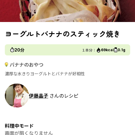
ヨーグルトバナナのスティック焼き
20分
１本分：
69kcal
0.1g
バナナのおやつ
濃厚な水きりヨーグルトとバナナが好相性
伊藤晶子
さんのレシピ
料理中モード
画面が暗くなりません