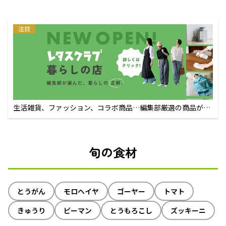
注目
生活雑貨、ファッション、コラボ商品…編集部厳選の商品が買
えるECサイト
旬の食材
とうがん
モロヘイヤ
ゴーヤー
トマト
きゅうり
ピーマン
とうもろこし
ズッキーニ