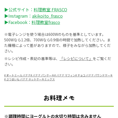
▶公式サイト：
料理教室 FRASCO
▶Instagram：
akikoito_frasco
▶Facebook：
料理教室frasco
※電子レンジを使う場合は600Wのものを基準としています。
500Wなら1.2倍、700Wなら0.9倍の時間で加熱してください。ま
た機種によって差がありますので、様子をみながら加熱してくだ
さい。
※レシピ作成・表記の基準等は、
「レシピについて」
をご覧くだ
さい。
#
オートミール バナナ
#
バナナ パンケーキ
#
バナナ マフィン
#
チョコ バナナ パウンドケーキ
#
さつまいも バナナ ホットケーキミックス
お料理メモ
※調理時間にヨーグルトの水切り時間は含みません