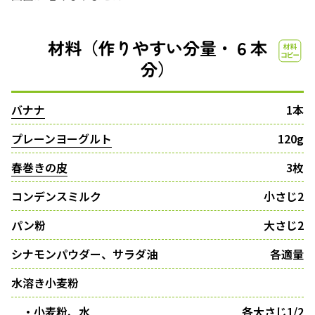
材料（作りやすい分量・６本
分）
バナナ
1本
プレーンヨーグルト
120g
春巻きの皮
3枚
コンデンスミルク
小さじ2
パン粉
大さじ2
シナモンパウダー、サラダ油
各適量
水溶き小麦粉
・小麦粉、水
各大さじ1/2