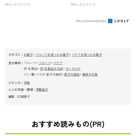
PR (レタスクラブ)
PR (レタスクラブ)
Recommended by
カテゴリ：
お菓子
フルーツを使ったお菓子
バナナを使ったお菓子
主な食材：
フルーツ
フルーツ
バナナ
卵･乳製品
卵･乳製品その他
ヨーグルト
パン･麺･パスタ･餃子の皮他
餃子の皮他
春巻きの皮
ジャンル：
洋食
レシピ作成・調理：
伊藤晶子
撮影：
広瀬貴子
おすすめ読みもの(PR)