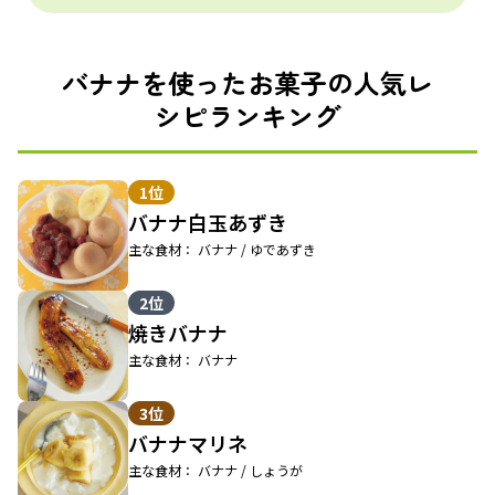
バナナを使ったお菓子の人気レ
シピランキング
1位
バナナ白玉あずき
主な食材： バナナ / ゆであずき
2位
焼きバナナ
主な食材： バナナ
3位
バナナマリネ
主な食材： バナナ / しょうが