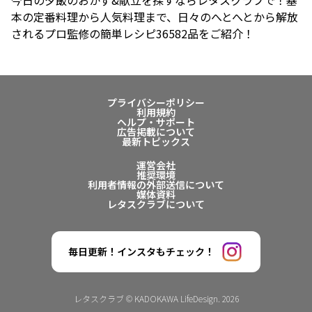
今日の夕飯のおかず&献立を探すならレタスクラブで！基
本の定番料理から人気料理まで、日々のへとへとから解放
されるプロ監修の簡単レシピ36582品をご紹介！
プライバシーポリシー
利用規約
ヘルプ・サポート
広告掲載について
最新トピックス
運営会社
推奨環境
利用者情報の外部送信について
媒体資料
レタスクラブについて
毎日更新！インスタもチェック！
レタスクラブ © KADOKAWA LifeDesign. 2026