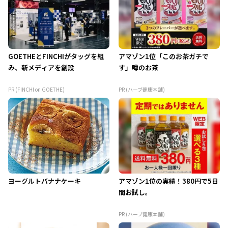
GOETHEとFINCHIがタッグを組
アマゾン1位「このお茶ガチで
み、新メディアを創設
す」噂のお茶
PR (FINCHI on GOETHE)
PR (ハーブ健康本舗)
ヨーグルトバナナケーキ
アマゾン1位の実績！380円で5日
間お試し。
PR (ハーブ健康本舗)