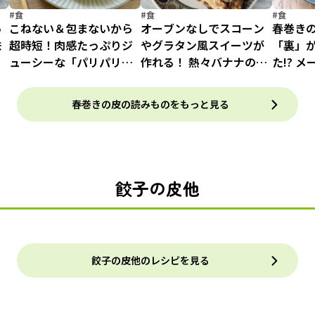
#食
#食
#食
い
こねない＆包まないから
オーブンなしでスコーン
春巻き
味
超時短！肉感たっぷりジ
やグラタン風スイーツが
「裏」
ューシーな「パリパリ餃
作れる！ 熱々バナナの絶
た!? 
子」
品おやつ4種
手な巻
【中の
春巻きの皮の読みものをもっと見る
餃子の皮他
餃子の皮他のレシピを見る