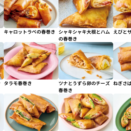
キャロットラペの春巻き
シャキシャキ大根とハム
えびと
の春巻き
ン
タラモ春巻き
ツナとうずら卵のチーズ
ねぎさ
春巻き