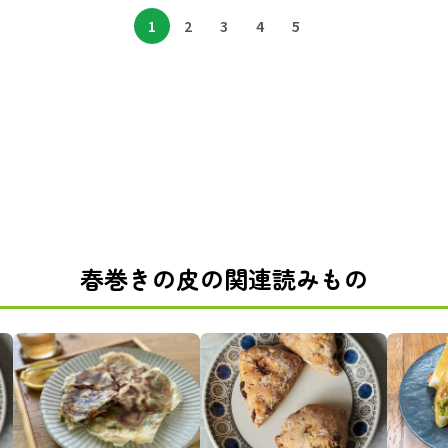
1
2
3
4
5
春巻きの皮の関連読みもの