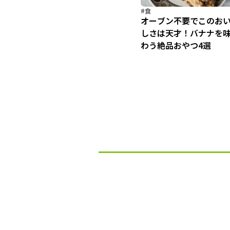
#食
オーブン不要でこのお
しさは天才！バナナを
わう絶品おやつ4選