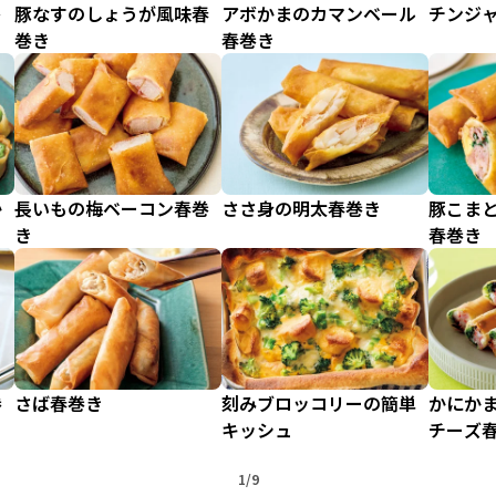
レ
豚なすのしょうが風味春
アボかまのカマンベール
チンジ
巻き
春巻き
か
長いもの梅ベーコン春巻
ささ身の明太春巻き
豚こま
き
春巻き
巻
さば春巻き
刻みブロッコリーの簡単
かにか
キッシュ
チーズ
1/9