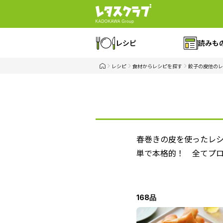
レシピ
読みも
レシピ
食材からレシピを探す
餃子の皮他のレ
春巻きの皮を使ったレ
単で本格的！ 全てプ
168品