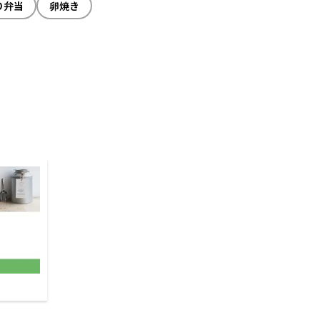
り弁当
卵焼き