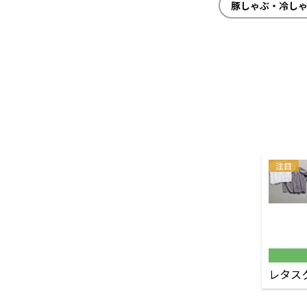
豚しゃぶ・冷し
注目
レタス