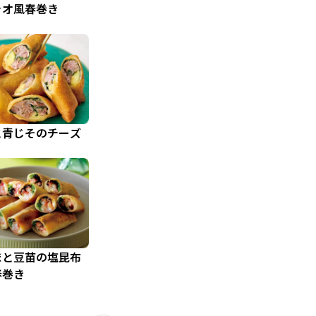
ャオ風春巻き
と青じそのチーズ
まと豆苗の塩昆布
春巻き