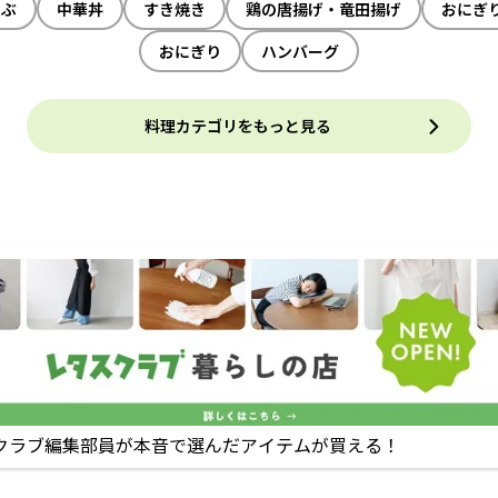
ゃぶ
中華丼
すき焼き
鶏の唐揚げ・竜田揚げ
おにぎ
おにぎり
ハンバーグ
料理カテゴリをもっと見る
クラブ編集部員が本音で選んだアイテムが買える！