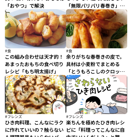
「おやつ」で解決
「無限パリパリ春巻き」簡
単レシピ
#食
#食
この組み合わせは天才的！
余りがちな春巻きの皮で。
あまったおもちの食べ切り
具材は小麦粉でまとめる
レシピ「もち明太揚げ」
「とうもろこしのクロッカ
ン」／ホテルオークラ元総
料理長のわが家でプロの味
（8）
#フレンズ
#フレンズ
ひき肉料理、こんなにラク
楽ちんを極めたひき肉レシ
に作れていいの？触らない
ピに「料理ってこんなに自