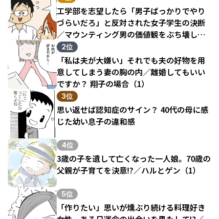
工学部を志望したら「男子ばっかりでやり
づらいだろ」と反対された女子学生の決断
／マウンティング男の価値観をぶち壊した
結果（1）
2位
「私は夫が大嫌い」それでも夫の好物を用
意してしまう妻の胸の内／離婚してもいい
ですか？ 翔子の場合（1）
3位
思い返せば認知症のサイン？ 40代の母に感
じた幼い息子の違和感
4位
3歳の子を遺して亡くなった一人娘。70歳の
父親が子育てを決意!?／ハルとゲン（1）
5位
「作りたい」思いが燻ぶり続ける料理好き