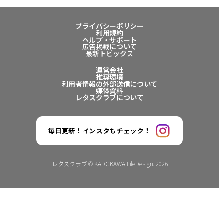
プライバシーポリシー
利用規約
ヘルプ・サポート
広告掲載について
最新トピックス
運営会社
推奨環境
利用者情報の外部送信について
媒体資料
レタスクラブについて
毎日更新！インスタもチェック！
レタスクラブ © KADOKAWA LifeDesign. 2026