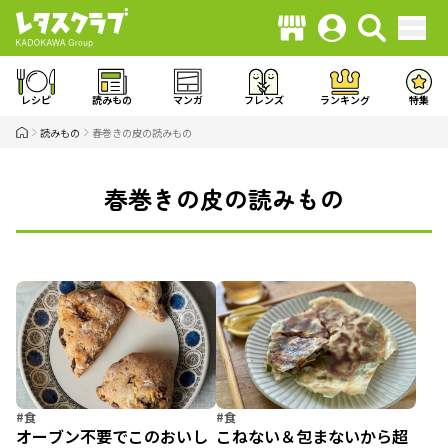
レシピ
読みもの
マンガ
フレンズ
ランキング
特集
読みもの
春巻きの皮の読みもの
春巻きの皮の読みもの
#食
#食
オーブン不要でこのおいし
こねない＆包まないから超