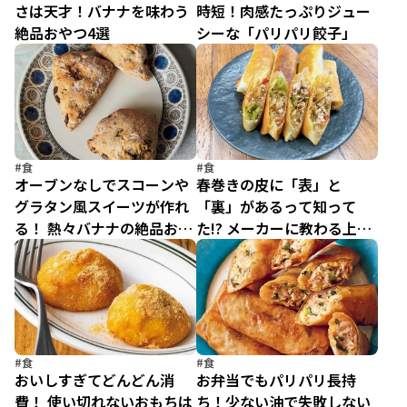
さは天才！バナナを味わう
時短！肉感たっぷりジュー
絶品おやつ4選
シーな「パリパリ餃子」
#食
#食
オーブンなしでスコーンや
春巻きの皮に「表」と
グラタン風スイーツが作れ
「裏」があるって知って
る！ 熱々バナナの絶品おや
た!? メーカーに教わる上手
つ4種
な巻き方＆はがし方【中の
人に聞いてみた】
#食
#食
おいしすぎてどんどん消
お弁当でもパリパリ長持
費！ 使い切れないおもちは
ち！少ない油で失敗しない