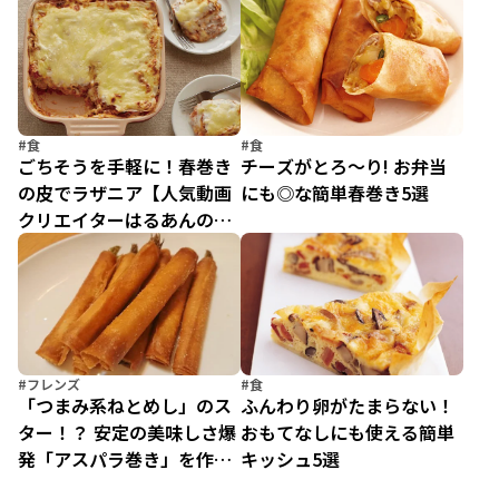
成！
#食
#食
ごちそうを手軽に！春巻き
チーズがとろ～り! お弁当
の皮でラザニア【人気動画
にも◎な簡単春巻き5選
クリエイターはるあんのと
っておきレシピ】(2)
#フレンズ
#食
「つまみ系ねとめし」のス
ふんわり卵がたまらない！
ター！？ 安定の美味しさ爆
おもてなしにも使える簡単
発「アスパラ巻き」を作っ
キッシュ5選
てみた