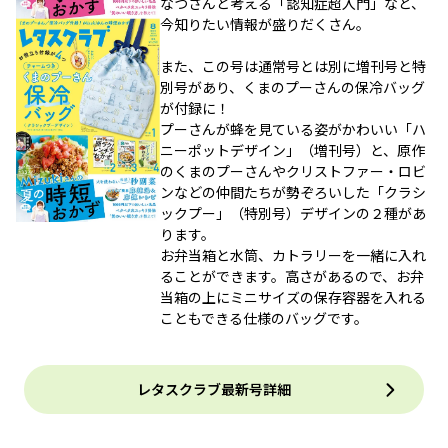
なつさんと考える「認知症超入門」など、
今知りたい情報が盛りだくさん。
また、この号は通常号とは別に増刊号と特
別号があり、くまのプーさんの保冷バッグ
が付録に！
プーさんが蜂を見ている姿がかわいい「ハ
ニーポットデザイン」（増刊号）と、原作
のくまのプーさんやクリストファー・ロビ
ンなどの仲間たちが勢ぞろいした「クラシ
ックプー」（特別号）デザインの２種があ
ります。
お弁当箱と水筒、カトラリーを一緒に入れ
ることができます。高さがあるので、お弁
当箱の上にミニサイズの保存容器を入れる
こともできる仕様のバッグです。
レタスクラブ最新号詳細