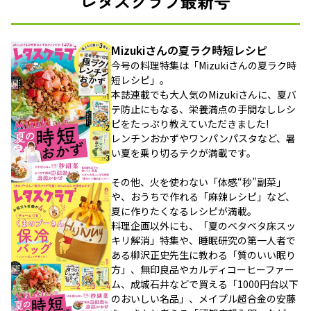
レタスクラブ最新号
Mizukiさんの夏ラク時短レシピ
今号の料理特集は「Mizukiさんの夏ラク時
短レシピ」。
本誌連載でも大人気のMizukiさんに、夏バ
テ防止にもなる、栄養満点の手間なしレシ
ピをたっぷり教えていただきました!
レンチンおかずやワンパンパスタなど、暑
い夏を乗り切るテクが満載です。
その他、火を使わない「体感“秒”副菜」
や、おうちで作れる「麻辣レシピ」など、
夏に作りたくなるレシピが満載。
料理企画以外にも、「夏のベタベタ床スッ
キリ解消」特集や、睡眠研究の第一人者で
ある柳沢正史先生に教わる「質のいい眠り
方」、無印良品やカルディコーヒーファー
ム、成城石井などで買える「1000円台以下
のおいしい名品」、メイプル超合金の安藤