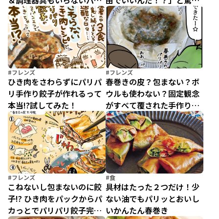
＆調理器具もいらないパリ
由でいいんだ！？」と驚い
パリ餃子
た！アレンジも楽しいパリ
パリ餃子
#フレンズ
#フレンズ
ひき肉をさわらずにパリパ
春巻きの皮？包まない？ボ
リ手作り餃子が作れるって
ウルも使わない？固定観念
本当!?試してみた！
がすべて覆された手作りパ
リパリ餃子
#フレンズ
#食
こねないし包まないのに餃
具材はたった２つだけ！少
子!? ひき肉をパックからパ
ない油でもパリッとおいし
カっとでパリパリ餃子完
いかんたん春巻き