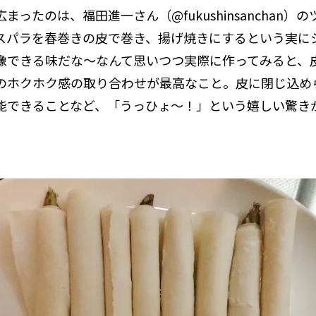
まったのは、福田進一さん（@fukushinsanchan）
スパラを春巻きの皮で巻き、揚げ焼きにするという実に
像できる味だな～なんて思いつつ実際に作ってみると、
のホクホク感の取り合わせが最高なこと。皮に閉じ込め
能できることなど、「うっひょ～！」という嬉しい驚き