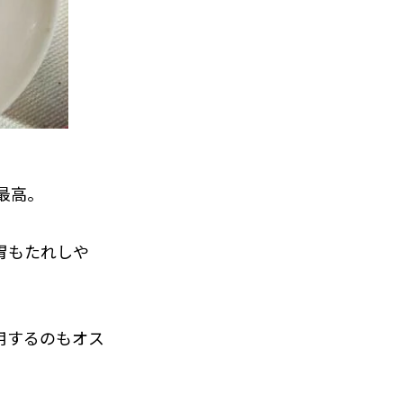
最高。
胃もたれしや
用するのもオス