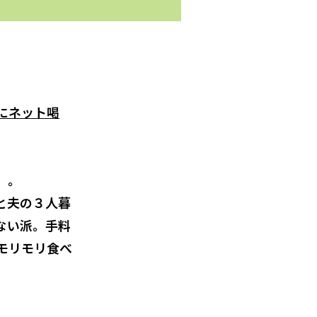
にネット喝
）。
と夫の３人暮
ない派。手料
モリモリ食べ