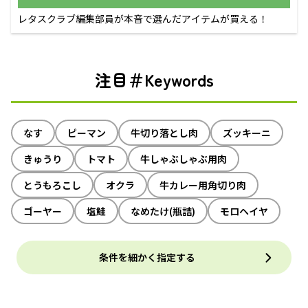
レタスクラブ編集部員が本音で選んだアイテムが買える！
注目＃Keywords
なす
ピーマン
牛切り落とし肉
ズッキーニ
きゅうり
トマト
牛しゃぶしゃぶ用肉
とうもろこし
オクラ
牛カレー用角切り肉
ゴーヤー
塩鮭
なめたけ(瓶詰)
モロヘイヤ
条件を細かく指定する