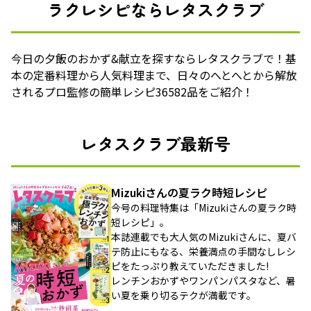
ラクレシピならレタスクラブ
今日の夕飯のおかず&献立を探すならレタスクラブで！基
本の定番料理から人気料理まで、日々のへとへとから解放
されるプロ監修の簡単レシピ36582品をご紹介！
レタスクラブ最新号
Mizukiさんの夏ラク時短レシピ
今号の料理特集は「Mizukiさんの夏ラク時
短レシピ」。
本誌連載でも大人気のMizukiさんに、夏バ
テ防止にもなる、栄養満点の手間なしレシ
ピをたっぷり教えていただきました!
レンチンおかずやワンパンパスタなど、暑
い夏を乗り切るテクが満載です。