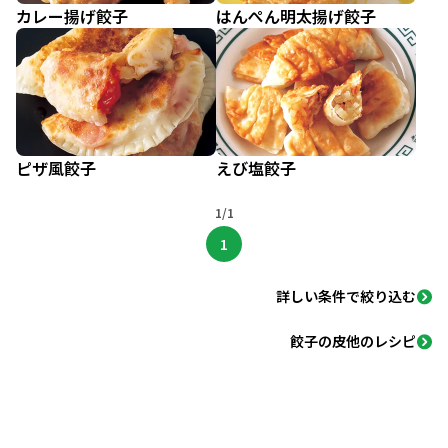
カレー揚げ餃子
はんぺん明太揚げ餃子
ピザ風餃子
えび塩餃子
1/1
1
詳しい条件で絞り込む
餃子の皮他のレシピ