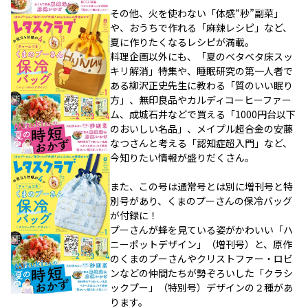
その他、火を使わない「体感“秒”副菜」
や、おうちで作れる「麻辣レシピ」など、
夏に作りたくなるレシピが満載。
料理企画以外にも、「夏のベタベタ床スッ
キリ解消」特集や、睡眠研究の第一人者で
ある柳沢正史先生に教わる「質のいい眠り
方」、無印良品やカルディコーヒーファー
ム、成城石井などで買える「1000円台以下
のおいしい名品」、メイプル超合金の安藤
なつさんと考える「認知症超入門」など、
今知りたい情報が盛りだくさん。
また、この号は通常号とは別に増刊号と特
別号があり、くまのプーさんの保冷バッグ
が付録に！
プーさんが蜂を見ている姿がかわいい「ハ
ニーポットデザイン」（増刊号）と、原作
のくまのプーさんやクリストファー・ロビ
ンなどの仲間たちが勢ぞろいした「クラシ
ックプー」（特別号）デザインの２種があ
ります。