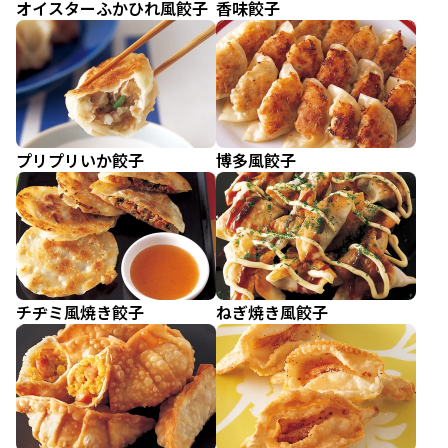
オイスターふかひれ風餃子
香味餃子
プリプリいか餃子
博多風餃子
チヂミ風焼き餃子
ねぎ焼き風餃子