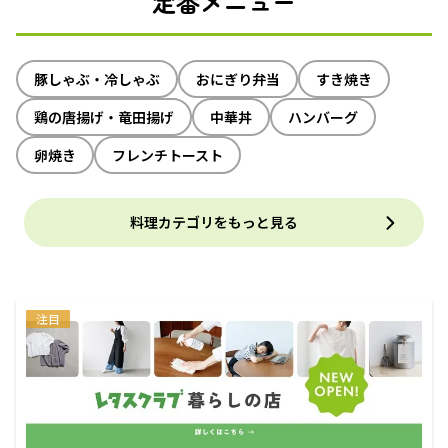
定番メニュー
豚しゃぶ・冷しゃぶ
おにぎり弁当
すき焼き
鶏の唐揚げ・竜田揚げ
中華丼
ハンバーグ
卵焼き
フレンチトースト
料理カテゴリをもっと見る
注目