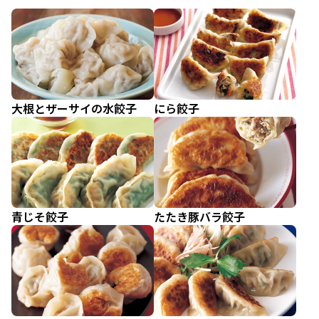
大根とザーサイの水餃子
にら餃子
青じそ餃子
たたき豚バラ餃子