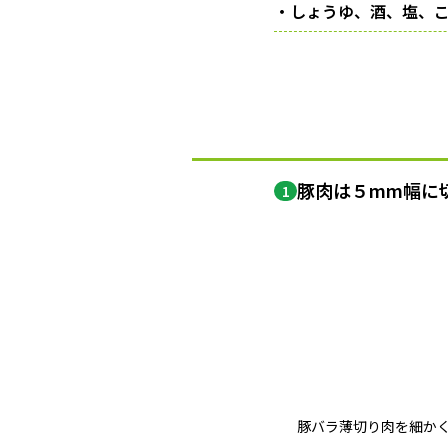
・しょうゆ、酒、塩、
豚肉は５mm幅に
1
豚バラ薄切り肉を細か