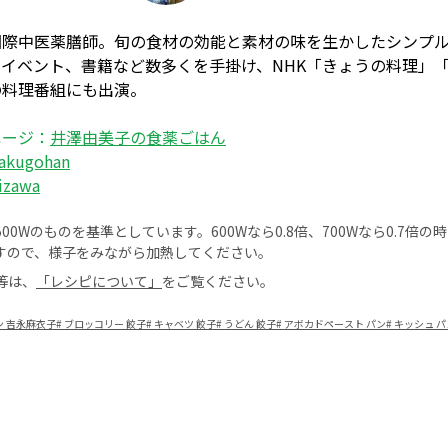
国際中医薬膳師。旬の食材の効能と素材の味を生かしたシンプ
イベント、書籍など数多くを手掛け、NHK「きょうの料理」
の料理番組にも出演。
ページ：
井澤由美子の食薬ごはん
akugohan
izawa
0Wのものを基準としています。600Wなら0.8倍、700Wなら0.7倍
すので、様子をみながら加熱してください。
等は、
「レシピについて」
をご覧ください。
ン 吉永麻衣子
#
ブロッコリー 餃子
#
キャベツ 餃子
#
うどん 餃子
#
アボカドペースト パン
#
キッシュ パ