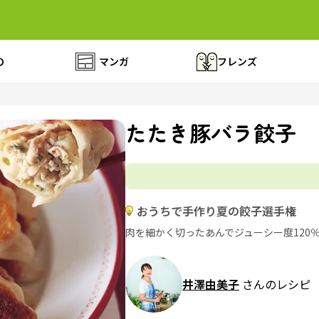
の
マンガ
フレンズ
たたき豚バラ餃子
おうちで手作り夏の餃子選手権
肉を細かく切ったあんでジューシー度120
井澤由美子
さんのレシピ