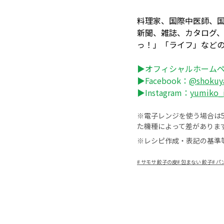
料理家、国際中医師、
新聞、雑誌、カタログ、
っ！」「ライフ」など
▶オフィシャルホーム
▶Facebook：
@shokuy
▶Instagram：
yumiko_
※電子レンジを使う場合は50
た機種によって差がありま
※レシピ作成・表記の基準
#
サモサ 餃子の皮
#
包まない 餃子
#
パ