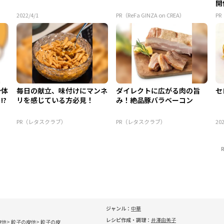
開
2022/4/1
PR（ReFa GINZA on CREA）
P
身体
毎日の献立、味付けにマンネ
ダイレクトに広がる肉の旨
セ
!?
リを感じている方必見！
み！絶品豚バラベーコン
PR（レタスクラブ）
PR（レタスクラブ）
202
ジャンル：
中華
レシピ作成・調理：
井澤由美子
皮他
餃子の皮他
餃子の皮