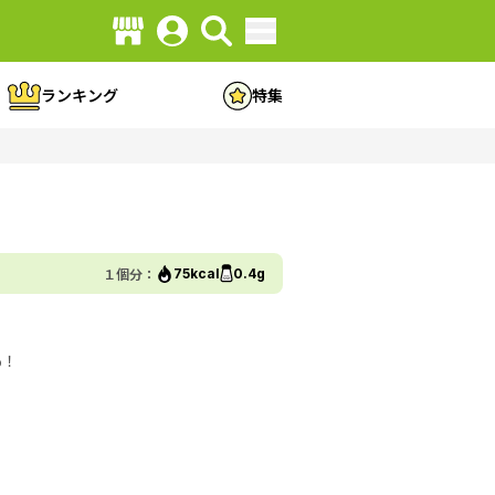
ランキング
特集
１個分：
75kcal
0.4g
％！