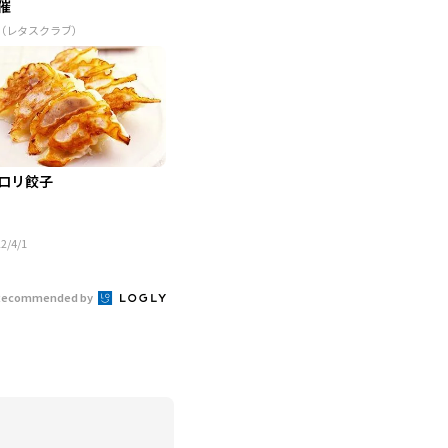
催
R（レタスクラブ）
ロリ餃子
2/4/1
Recommended by