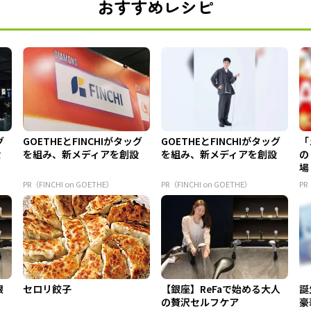
おすすめレシピ
グ
GOETHEとFINCHIがタッグ
GOETHEとFINCHIがタッグ
「
設
を組み、新メディアを創設
を組み、新メディアを創設
の
場
PR（FINCHI on GOETHE）
PR（FINCHI on GOETHE）
PR
銀
セロリ餃子
【銀座】ReFaで始める大人
誕
の贅沢セルフケア
豪