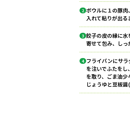
ボウルに１の豚肉
2
入れて粘りが出る
餃子の皮の縁に水
3
寄せて包み、しっ
フライパンにサラ
4
を注いでふたをし
を取り、ごま油少
じょうゆと豆板醤