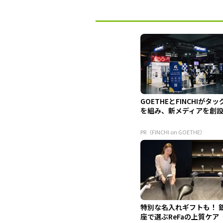
GOETHEとFINCHIがタッ
を組み、新メディアを創
PR（FINCHI on GOETHE）
特別な名入れギフトも！ 
座で選ぶReFaの上質ケア