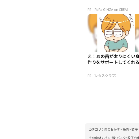
PR（ReFa GINZA on CREA）
え！あの菌が太りにくい
作りをサポートしてくれる
PR（レタスクラブ）
カテゴリ：
肉のおかず
挽肉
餃子
主な食材：
パン･麺･パスタ･餃子の