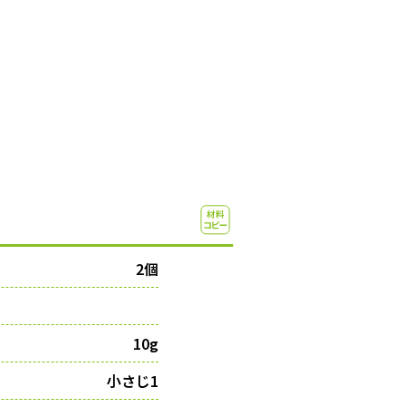
2個
10g
小さじ1