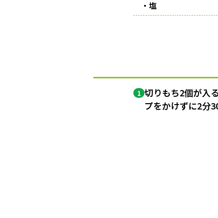
・塩
切りもち2個が入る
1
プをかけずに2分