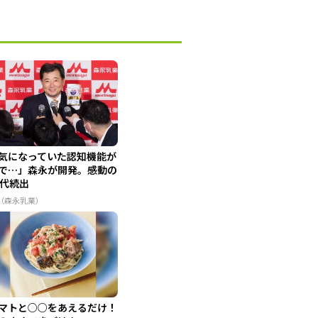
気になっていた認知機能が
で…」森永が開発。感動の
0代続出
R（森永乳業）
マトと○○をあえるだけ！