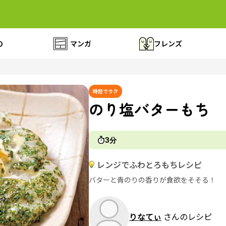
の
マンガ
フレンズ
時短でラク
のり塩バターもち
3分
レンジでふわとろもちレシピ
バターと青のりの香りが食欲をそそる！
りなてぃ
さんのレシピ