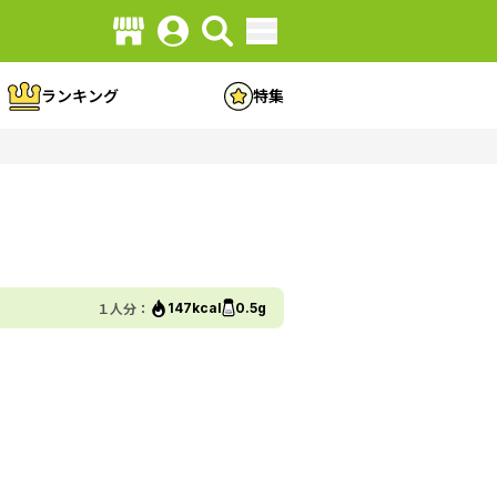
ランキング
特集
１人分：
147kcal
0.5g