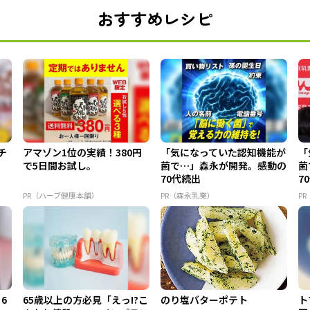
おすすめレシピ
チ
アマゾン1位の実績！380円
「気になっていた認知機能が
「
で5日間お試し。
菌で…」森永が開発。感動の
菌
70代続出
7
PR（ハーブ健康本舗）
PR（森永乳業）
P
6
65歳以上の方必見「えっ!?こ
のり塩バターポテト
ト