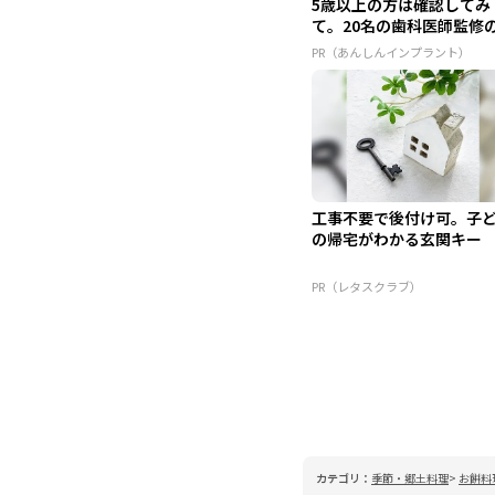
5歳以上の方は確認してみ
て。20名の歯科医師監修
ガイ...
PR（あんしんインプラント）
工事不要で後付け可。子
の帰宅がわかる玄関キー
PR（レタスクラブ）
カテゴリ：
季節・郷土料理
お餅料