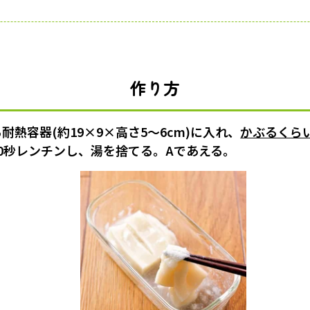
作り方
耐熱容器(約19×9×高さ5～6cm)に入れ、
かぶるくら
30秒レンチンし、湯を捨てる。Aであえる。