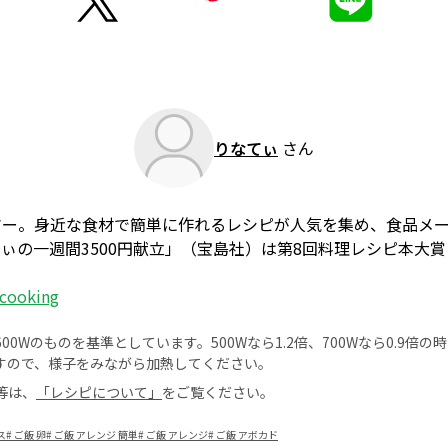
りなてぃ
さん
マー。身近な食材で簡単に作れるレシピが人気を集め、食品メ
ぃの一週間3500円献立」（宝島社）は第8回料理レシピ本大
cooking
0Wのものを基準としています。500Wなら1.2倍、700Wなら0.9倍
すので、様子をみながら加熱してください。
等は、
「レシピについて」
をご覧ください。
ス
#
ご飯 卵
#
ご飯 アレンジ 簡単
#
ご飯 アレンジ
#
ご飯 アボカド