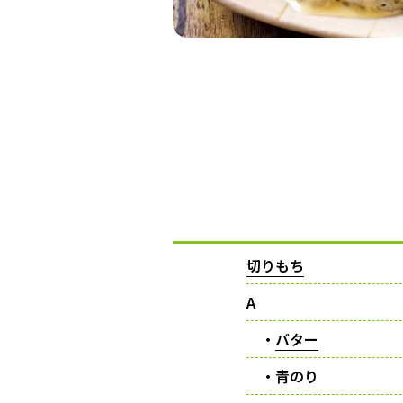
切りもち
A
・
バター
・青のり