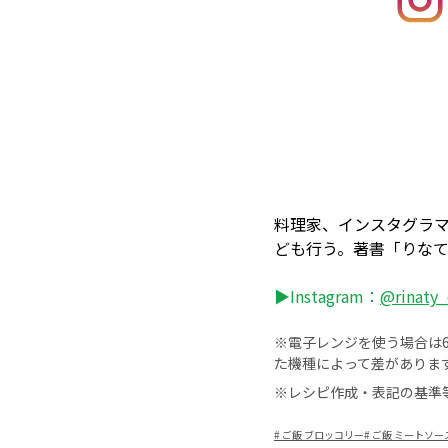
料理家、インスタグラ
ども行う。著書「りなて
▶Instagram：
@rinaty_
※電子レンジを使う場合は60
た機種によって差がありま
※レシピ作成・表記の基準
#
ご飯 ブロッコリー
#
ご飯 ミートソー