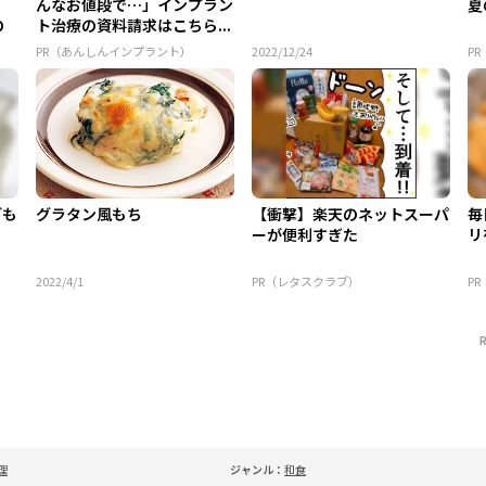
んなお値段で…」インプラン
夏
の
ト治療の資料請求はこちら...
PR（あんしんインプラント）
2022/12/24
P
ども
グラタン風もち
【衝撃】楽天のネットスーパ
毎
ーが便利すぎた
リ
2022/4/1
PR（レタスクラブ）
P
理
ジャンル：
和食