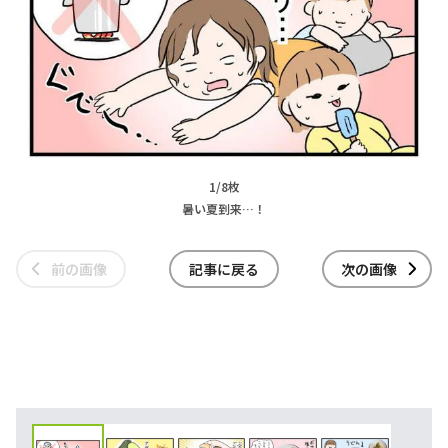
1/8枚
暑い夏到来…！
前の画像
記事に戻る
次の画像