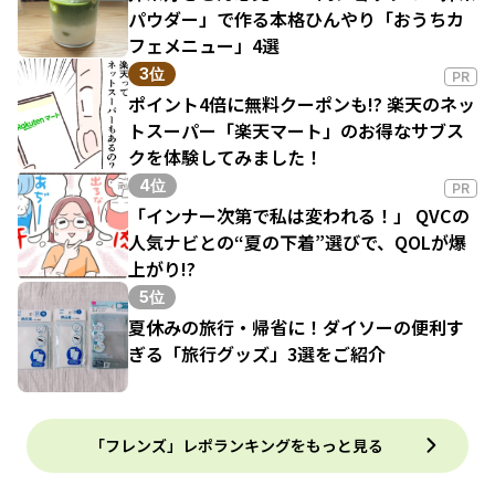
パウダー」で作る本格ひんやり「おうちカ
フェメニュー」4選
3位
PR
ポイント4倍に無料クーポンも!? 楽天のネッ
トスーパー「楽天マート」のお得なサブス
クを体験してみました！
4位
PR
「インナー次第で私は変われる！」 QVCの
人気ナビとの“夏の下着”選びで、QOLが爆
上がり!?
5位
夏休みの旅行・帰省に！ダイソーの便利す
ぎる「旅行グッズ」3選をご紹介
「フレンズ」レポランキングをもっと見る