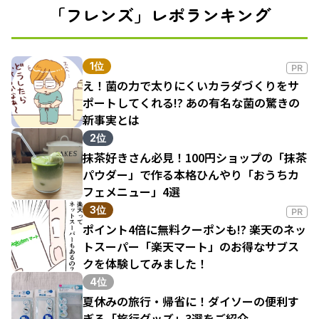
「フレンズ」レポランキング
1位
PR
え！菌の力で太りにくいカラダづくりをサ
ポートしてくれる!? あの有名な菌の驚きの
新事実とは
2位
抹茶好きさん必見！100円ショップの「抹茶
パウダー」で作る本格ひんやり「おうちカ
フェメニュー」4選
3位
PR
ポイント4倍に無料クーポンも!? 楽天のネッ
トスーパー「楽天マート」のお得なサブス
クを体験してみました！
4位
夏休みの旅行・帰省に！ダイソーの便利す
ぎる「旅行グッズ」3選をご紹介