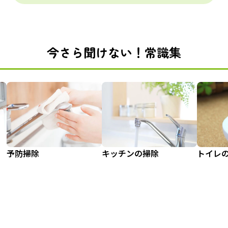
今さら聞けない！常識集
予防掃除
キッチンの掃除
トイレ