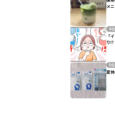
メニ
4位
「イ
り!?
5位
夏休