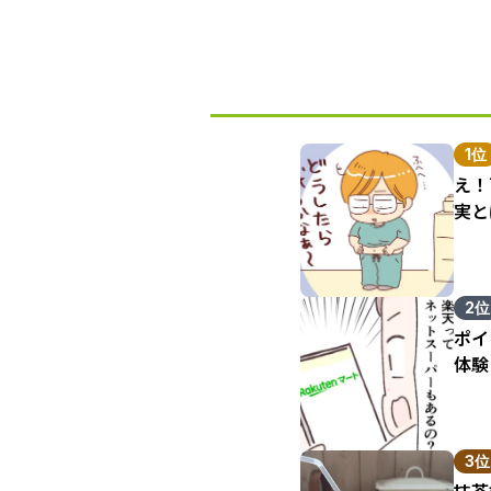
1位
え！
実と
2位
ポイ
体験
3位
抹茶