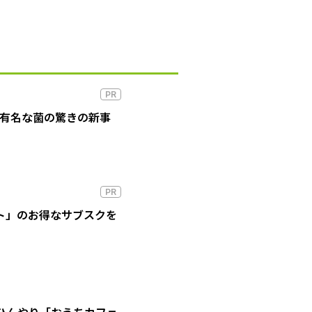
PR
の有名な菌の驚きの新事
PR
ート」のお得なサブスクを
ひんやり「おうちカフェ