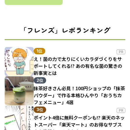
「フレンズ」レポランキング
1位
PR
え！菌の力で太りにくいカラダづくりをサ
ポートしてくれる!? あの有名な菌の驚きの
新事実とは
2位
抹茶好きさん必見！100円ショップの「抹茶
パウダー」で作る本格ひんやり「おうちカ
フェメニュー」4選
3位
PR
ポイント4倍に無料クーポンも!? 楽天のネッ
トスーパー「楽天マート」のお得なサブス