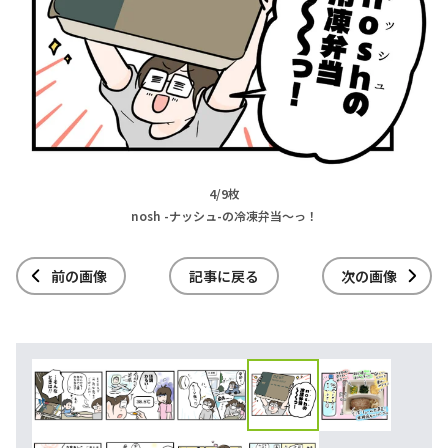
4/9枚
nosh -ナッシュ-の冷凍弁当～っ！
前の画像
記事に戻る
次の画像