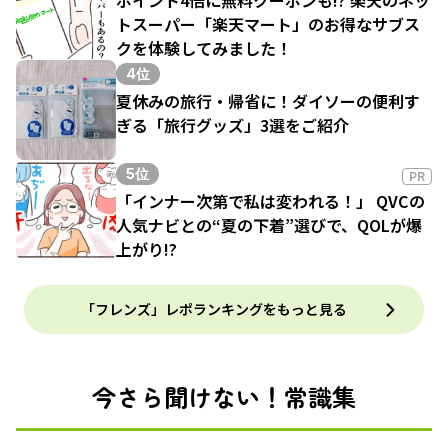
ポイント4倍に無料クーポンも!? 楽天のネッ
トスーパー「楽天マート」のお得なサブス
クを体験してみました！
4位
夏休みの旅行・帰省に！ダイソーの便利す
ぎる「旅行グッズ」3選をご紹介
5位
PR
「インナー次第で私は変われる！」 QVCの
人気ナビとの“夏の下着”選びで、QOLが爆
上がり!?
「フレンズ」レポランキングをもっと見る
今さら聞けない！常識集