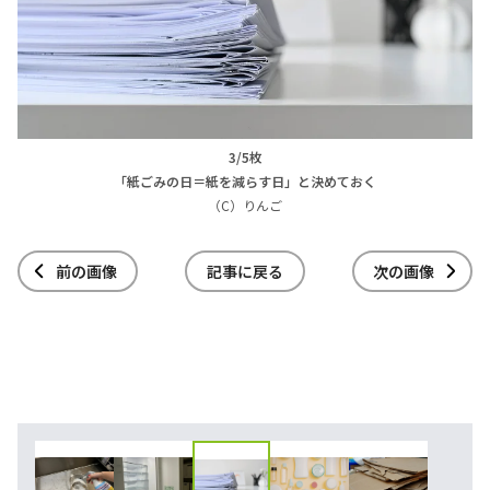
3/5枚
「紙ごみの日＝紙を減らす日」と決めておく
（C）りんご
前の画像
記事に戻る
次の画像