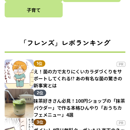
子育て
「フレンズ」レポランキング
1位
PR
え！菌の力で太りにくいカラダづくりをサ
ポートしてくれる!? あの有名な菌の驚きの
新事実とは
2位
抹茶好きさん必見！100円ショップの「抹茶
パウダー」で作る本格ひんやり「おうちカ
フェメニュー」4選
3位
PR