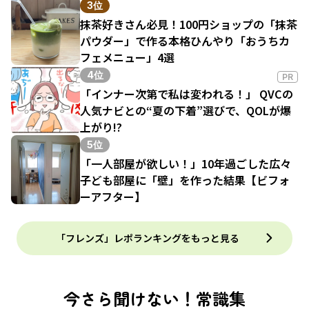
3位
抹茶好きさん必見！100円ショップの「抹茶
パウダー」で作る本格ひんやり「おうちカ
フェメニュー」4選
4位
PR
「インナー次第で私は変われる！」 QVCの
人気ナビとの“夏の下着”選びで、QOLが爆
上がり!?
5位
「一人部屋が欲しい！」10年過ごした広々
子ども部屋に「壁」を作った結果【ビフォ
ーアフター】
「フレンズ」レポランキングをもっと見る
今さら聞けない！常識集