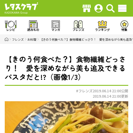
レシピ
読みもの
マンガ
フレンズ
ランキング
特集
フレンズ
お料理
【きのう何食べた？】食物繊維どっさり！ 愛を深めながら美も追及で
【きのう何食べた？】食物繊維どっさ
り！ 愛を深めながら美も追及できる
パスタだと!?（画像1/3）
#フレンズ
2019.06.14 21:00
公開
2019.06.14 21:00
更新