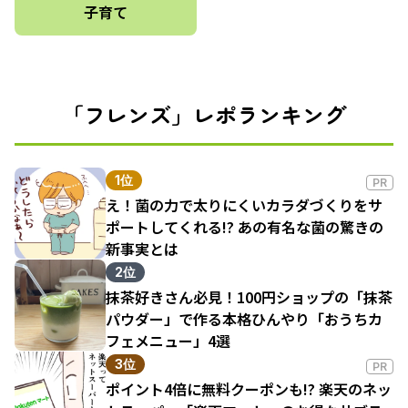
子育て
「フレンズ」レポランキング
1位
PR
え！菌の力で太りにくいカラダづくりをサ
ポートしてくれる!? あの有名な菌の驚きの
新事実とは
2位
抹茶好きさん必見！100円ショップの「抹茶
パウダー」で作る本格ひんやり「おうちカ
フェメニュー」4選
3位
PR
ポイント4倍に無料クーポンも!? 楽天のネッ