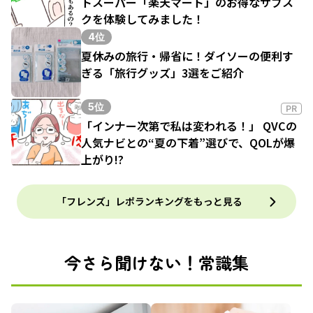
トスーパー「楽天マート」のお得なサブス
クを体験してみました！
4位
夏休みの旅行・帰省に！ダイソーの便利す
ぎる「旅行グッズ」3選をご紹介
5位
PR
「インナー次第で私は変われる！」 QVCの
人気ナビとの“夏の下着”選びで、QOLが爆
上がり!?
「フレンズ」レポランキングをもっと見る
今さら聞けない！常識集