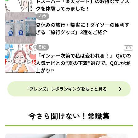
トスーパー「楽天マート」のお得なサブス
クを体験してみました！
4位
夏休みの旅行・帰省に！ダイソーの便利す
ぎる「旅行グッズ」3選をご紹介
5位
PR
「インナー次第で私は変われる！」 QVCの
人気ナビとの“夏の下着”選びで、QOLが爆
上がり!?
「フレンズ」レポランキングをもっと見る
今さら聞けない！常識集