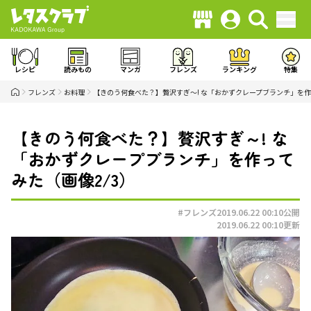
レシピ
読みもの
マンガ
フレンズ
ランキング
特集
フレンズ
お料理
【きのう何食べた？】贅沢すぎ～! な「おかずクレープブランチ」を
【きのう何食べた？】贅沢すぎ～! な
「おかずクレープブランチ」を作って
みた（画像2/3）
#フレンズ
2019.06.22 00:10
公開
2019.06.22 00:10
更新