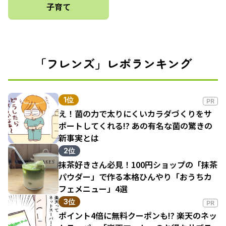
子育て
「フレンズ」レポランキング
1位
PR
え！菌の力で太りにくいカラダづくりをサ
ポートしてくれる!? あの有名な菌の驚きの
新事実とは
2位
抹茶好きさん必見！100円ショップの「抹茶
パウダー」で作る本格ひんやり「おうちカ
フェメニュー」4選
3位
PR
ポイント4倍に無料クーポンも!? 楽天のネッ