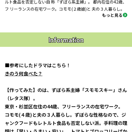
ルト食品を否定しない自 称「ずぼら系主婦」。 都内在住の42歳、
フ リーランスの在宅ワーク。コモモ(２歳娘)と 夫の３人暮らし。
もっと見る
Information
■参考にしたドラマはこちら！
きのう何食べた？
【作ってみた】のは、ずぼら系主婦「スモモスキー」さん
（レタス隊）。
東京・杉並区在住の44歳、フリーランスの在宅ワーク。
コモモ(４歳)と夫の３人暮らし。ずぼらな性格なので、ジ
ャンクフードもレトルト食品も否定しない派。手料理の理
想は「早い・うまい・安い」。トマトとブロッコリーばか