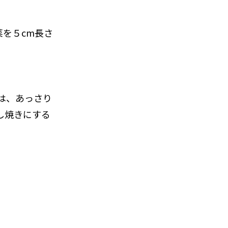
菜を５cm長さ
は、あっさり
し焼きにする