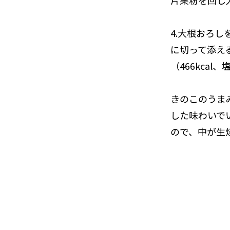
片栗粉を回し
4.大根おろ
に切って添え
（466kcal、
きのこのうま
した味わいで
ので、中が生