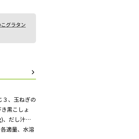
のこグラタン
じ３、玉ねぎの
びき黒こしょ
g)、だし汁…
…各適量、水溶