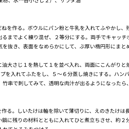
栗粉、水…各小さじ２）、サラダ油
グだねを作る。ボウルにパン粉と牛乳を入れてふやかし、
出るまでよく練り混ぜ、２等分にする。両手でキャッチ
気を抜き、表面をなめらかにして、ぶ厚い楕円形にまと
ンに油大さじ１を熱して１を並べ入れ、両面にこんがりと
カップを入れてふたをし、５〜６分蒸し焼きにする。ハン
、竹串で刺してみて、透明な肉汁が出るようになったら
んを作る。しいたけは軸を除いて薄切りに、えのきたけは
小鍋に残りの材料とともに入れてひと煮立ちさせ、約２