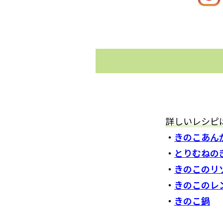
詳しいレシピ
・
きのこあん
・
とりむねの
・
きのこのリ
・
きのこのレ
・
きのこ鍋