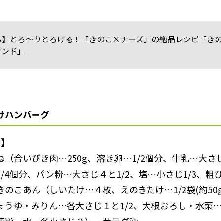
る】とろ～りとろける！「きのこ×チーズ」の絶品レシピ「き
サンド」
けハンバーグ
分】
ね（合いびき肉…250g、溶き卵…1/2個分、牛乳…大さ
/4個分、パン粉…大さじ４と1/2、塩…小さじ1/3、粗
のこあん（しいたけ…４枚、えのきたけ…1/2袋(約50
ょうゆ・みりん…各大さじ１と1/2、大根おろし・水菜