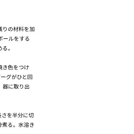
残りの材料を加
ボールをする
める。
焼き色をつけ
バーグがひと回
、器に取り出
長さを半分に切
分煮る。水溶き