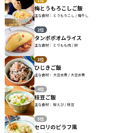
1位
梅とうもろこしご飯
主な食材： とうもろこし / 梅干し
2位
タンポポオムライス
主な食材： とりもも肉 / 卵
3位
ひじきご飯
主な食材： 大豆水煮 / 大豆水煮
4位
枝豆ご飯
主な食材： 桜えび / 枝豆
5位
セロリのピラフ風