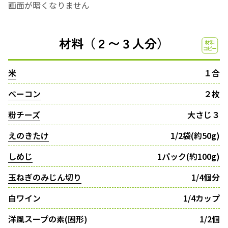
画面が暗くなりません
材料（２〜３人分）
米
１合
ベーコン
２枚
粉チーズ
大さじ３
えのきたけ
1/2袋(約50g)
しめじ
1パック(約100g)
玉ねぎのみじん切り
1/4個分
白ワイン
1/4カップ
洋風スープの素(固形)
1/2個