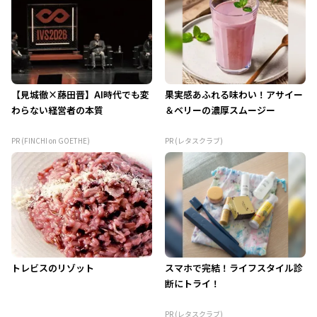
【見城徹×藤田晋】AI時代でも変
果実感あふれる味わい！アサイー
わらない経営者の本質
＆ベリーの濃厚スムージー
PR (FINCHI on GOETHE)
PR (レタスクラブ)
トレビスのリゾット
スマホで完結！ライフスタイル診
断にトライ！
PR (レタスクラブ)