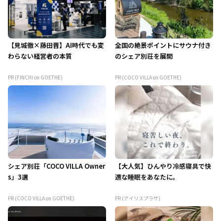
【見城徹×藤田晋】AI時代でも変
全国の絶景ポイントにサウナ付き
わらない経営者の本質
のシェア別荘を展開
PR (FINCHI on GOETHE)
PR (COCO VILLA on GOETHE)
シェア別荘「COCO VILLA Owner
【大人気】ひんやり冷感寝具で快
s」3選
適な睡眠をあなたに。
PR (COCO VILLA on GOETHE)
PR (アイリスプラザ)