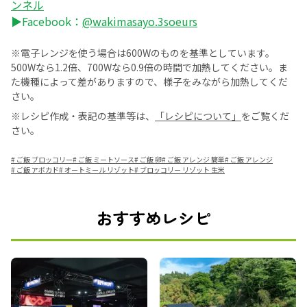
ンネル
▶Facebook：
@wakimasayo.3soeurs
※電子レンジを使う場合は600Wのものを基準としています。
500Wなら1.2倍、700Wなら0.9倍の時間で加熱してください。ま
た機種によって差がありますので、様子をみながら加熱してくだ
さい。
※レシピ作成・表記の基準等は、
「レシピについて」
をご覧くだ
さい。
#
ご飯 ブロッコリー
#
ご飯 ミートソース
#
ご飯 卵
#
ご飯 アレンジ 簡単
#
ご飯 アレンジ
#
ご飯 アボカド
#
オートミール リゾット
#
ブロッコリー リゾット 生米
おすすめレシピ