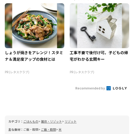
しょうが焼きをアレンジ！スタミ
工事不要で後付け可。子どもの帰
ナ＆満足度アップの食材とは
宅がわかる玄関キー
PR (レタスクラブ)
PR (レタスクラブ)
Recommended by
カテゴリ：
ごはんもの
雑炊・リゾット
リゾット
主な食材：
ご飯・穀類
ご飯・穀類
米