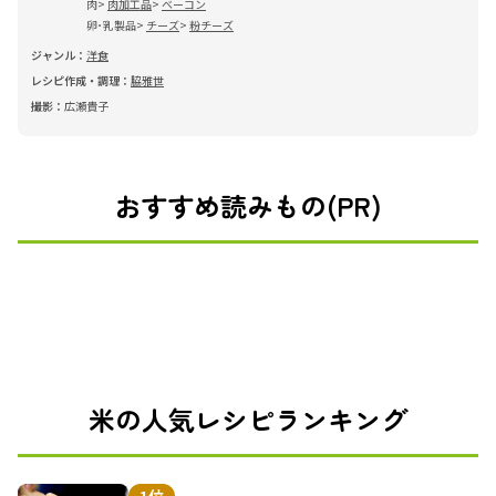
肉
肉加工品
ベーコン
卵･乳製品
チーズ
粉チーズ
ジャンル：
洋食
レシピ作成・調理：
脇雅世
撮影：
広瀬貴子
おすすめ読みもの(PR)
米の人気レシピランキング