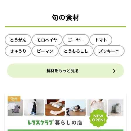
旬の食材
とうがん
モロヘイヤ
ゴーヤー
トマト
きゅうり
ピーマン
とうもろこし
ズッキーニ
食材をもっと見る
注目