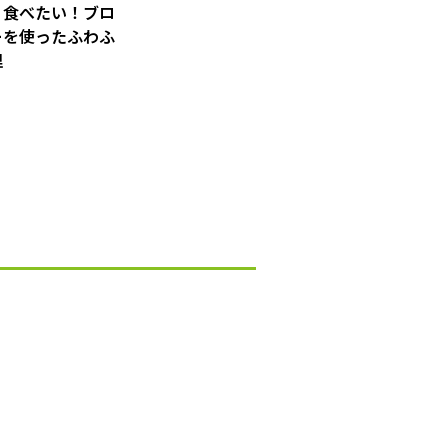
リ食べたい！ブロ
ーを使ったふわふ
理