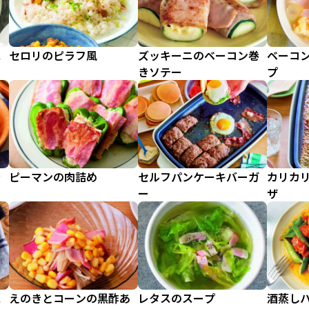
ス
セロリのピラフ風
ズッキーニのベーコン巻
ベーコ
きソテー
プ
ラ
ピーマンの肉詰め
セルフパンケーキバーガ
カリカ
ー
ザ
ス
えのきとコーンの黒酢あ
レタスのスープ
酒蒸し