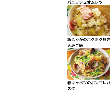
パニッシュオムレツ
新じゃがのホクホク炊
込みご飯
春キャベツのボンゴレ
スタ