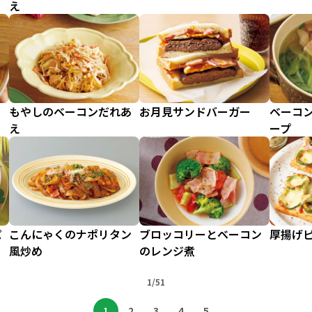
え
き
もやしのベーコンだれあ
お月見サンドバーガー
ベーコ
え
ープ
パ
こんにゃくのナポリタン
ブロッコリーとベーコン
厚揚げ
風炒め
のレンジ煮
1/51
1
2
3
4
5