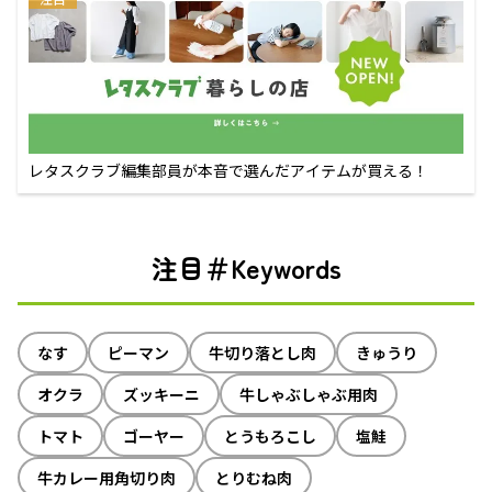
レタスクラブ編集部員が本音で選んだアイテムが買える！
注目＃Keywords
なす
ピーマン
牛切り落とし肉
きゅうり
オクラ
ズッキーニ
牛しゃぶしゃぶ用肉
トマト
ゴーヤー
とうもろこし
塩鮭
牛カレー用角切り肉
とりむね肉