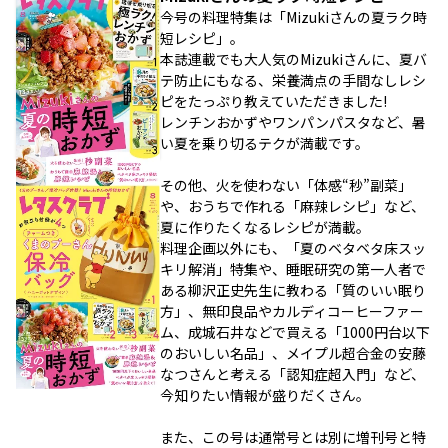
今号の料理特集は「Mizukiさんの夏ラク時
短レシピ」。
本誌連載でも大人気のMizukiさんに、夏バ
テ防止にもなる、栄養満点の手間なしレシ
ピをたっぷり教えていただきました!
レンチンおかずやワンパンパスタなど、暑
い夏を乗り切るテクが満載です。
その他、火を使わない「体感“秒”副菜」
や、おうちで作れる「麻辣レシピ」など、
夏に作りたくなるレシピが満載。
料理企画以外にも、「夏のベタベタ床スッ
キリ解消」特集や、睡眠研究の第一人者で
ある柳沢正史先生に教わる「質のいい眠り
方」、無印良品やカルディコーヒーファー
ム、成城石井などで買える「1000円台以下
のおいしい名品」、メイプル超合金の安藤
なつさんと考える「認知症超入門」など、
今知りたい情報が盛りだくさん。
また、この号は通常号とは別に増刊号と特