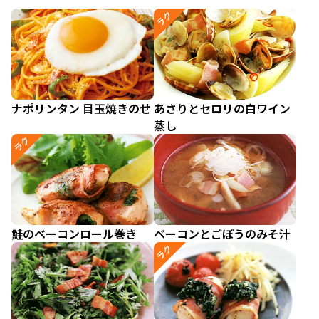
ラク
ナポリンタン 目玉焼きのせ
あさりとセロリの白ワイン
蒸し
ラク
鮭のベーコンロール巻き
ベーコンとごぼうのみそ汁
ラク