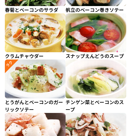
春菊とベーコンのサラダ
帆立のベーコン巻きソテー
クラムチャウダー
スナップえんどうのスープ
ラク
とうがんとベーコンのガー
チンゲン菜とべーコンのス
リックソテー
ープ