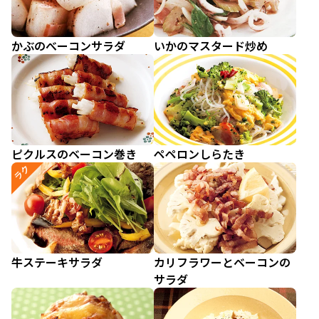
かぶのべーコンサラダ
いかのマスタード炒め
ピクルスのベーコン巻き
ペペロンしらたき
ラク
牛ステーキサラダ
カリフラワーとベーコンの
サラダ