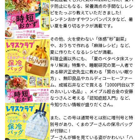
テ防止にもなる、栄養満点の手間なしレシ
ピをたっぷり教えていただきました!
レンチンおかずやワンパンパスタなど、暑
い夏を乗り切るテクが満載です。
その他、火を使わない「体感“秒”副菜」
や、おうちで作れる「麻辣レシピ」など、
夏に作りたくなるレシピが満載。
料理企画以外にも、「夏のベタベタ床スッ
キリ解消」特集や、睡眠研究の第一人者で
ある柳沢正史先生に教わる「質のいい眠り
方」、無印良品やカルディコーヒーファー
ム、成城石井などで買える「1000円台以下
のおいしい名品」、メイプル超合金の安藤
なつさんと考える「認知症超入門」など、
今知りたい情報が盛りだくさん。
また、この号は通常号とは別に増刊号と特
別号があり、くまのプーさんの保冷バッグ
が付録に！
プーさんが蜂を見ている姿がかわいい「ハ