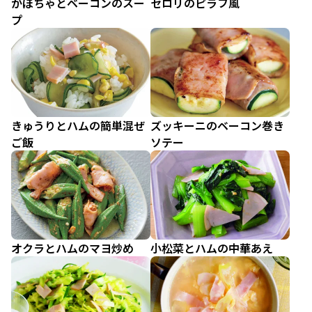
かぼちゃとベーコンのスー
セロリのピラフ風
プ
きゅうりとハムの簡単混ぜ
ズッキーニのベーコン巻き
ご飯
ソテー
オクラとハムのマヨ炒め
小松菜とハムの中華あえ