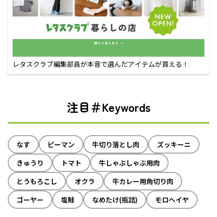
レタスクラブ編集部員が本音で選んだアイテムが買える！
注目＃Keywords
なす
ピーマン
牛切り落とし肉
ズッキーニ
きゅうり
トマト
牛しゃぶしゃぶ用肉
とうもろこし
オクラ
牛カレー用角切り肉
ゴーヤー
塩鮭
なめたけ(瓶詰)
モロヘイヤ