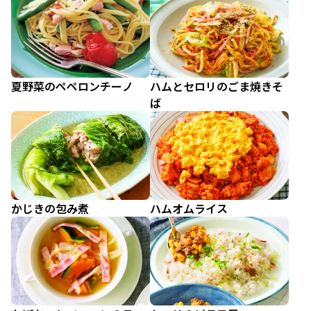
夏野菜のペペロンチーノ
ハムとセロリのごま焼きそ
ば
かじきの包み煮
ハムオムライス