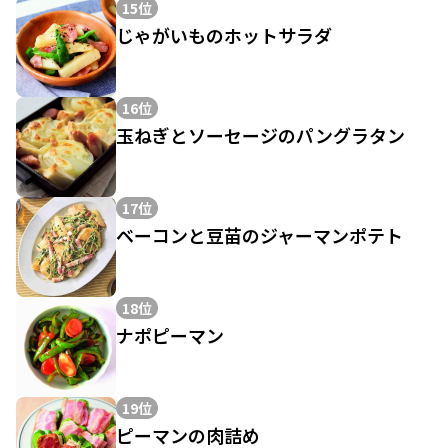
15位
じゃがいものホットサラダ
16位
玉ねぎとソーセージのパングラタン
17位
ベーコンと豆苗のジャーマンポテト
18位
ナポピーマン
19位
ピーマンの肉詰め