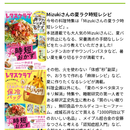
Mizukiさんの夏ラク時短レシピ
今号の料理特集は「Mizukiさんの夏ラク時
短レシピ」。
本誌連載でも大人気のMizukiさんに、夏バ
テ防止にもなる、栄養満点の手間なしレシ
ピをたっぷり教えていただきました!
レンチンおかずやワンパンパスタなど、暑
い夏を乗り切るテクが満載です。
その他、火を使わない「体感“秒”副菜」
や、おうちで作れる「麻辣レシピ」など、
夏に作りたくなるレシピが満載。
料理企画以外にも、「夏のベタベタ床スッ
キリ解消」特集や、睡眠研究の第一人者で
ある柳沢正史先生に教わる「質のいい眠り
方」、無印良品やカルディコーヒーファー
ム、成城石井などで買える「1000円台以下
のおいしい名品」、メイプル超合金の安藤
なつさんと考える「認知症超入門」など、