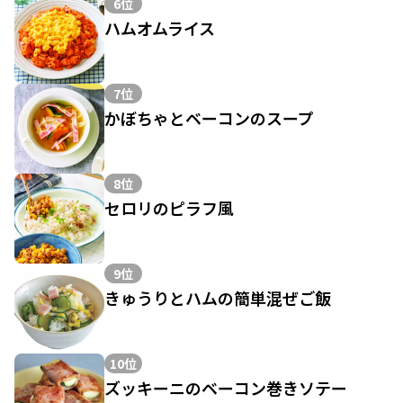
6位
ハムオムライス
7位
かぼちゃとベーコンのスープ
8位
セロリのピラフ風
9位
きゅうりとハムの簡単混ぜご飯
10位
ズッキーニのベーコン巻きソテー