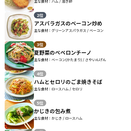
主な食材：ハム / 溶き卵
2位
アスパラガスのベーコン炒め
主な食材：グリーンアスパラガス / ベーコン
3位
夏野菜のペペロンチーノ
主な食材：ベーコン(かたまり) / さやいんげん
4位
ハムとセロリのごま焼きそば
主な食材：ロースハム / セロリ
5位
かじきの包み煮
主な食材：かじき / ロースハム