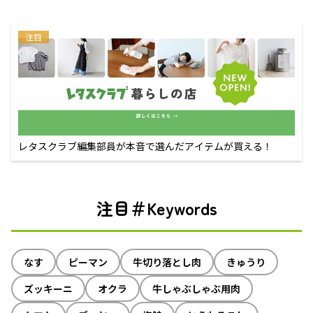
注目
レタスクラブ編集部員が本音で選んだアイテムが買える！
注目＃Keywords
なす
ピーマン
牛切り落とし肉
きゅうり
ズッキーニ
オクラ
牛しゃぶしゃぶ用肉