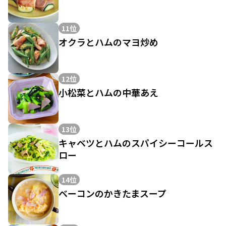
11位
オクラとハムのマヨ炒め
12位
小松菜とハムの中華あえ
13位
キャベツとハムのスパイシーコールス
ロー
14位
ベーコンのかきたまスープ