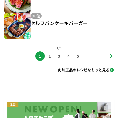
20位
セルフパンケーキバーガー
1/5
1
2
3
4
5
肉加工品のレシピをもっと見る
注目