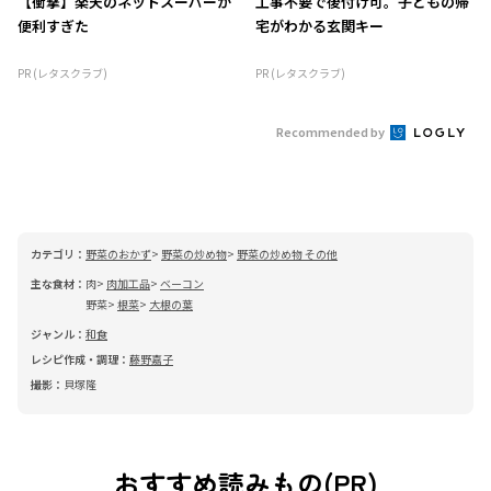
【衝撃】楽天のネットスーパーが
工事不要で後付け可。子どもの帰
便利すぎた
宅がわかる玄関キー
PR (レタスクラブ)
PR (レタスクラブ)
Recommended by
カテゴリ：
野菜のおかず
野菜の炒め物
野菜の炒め物 その他
主な食材：
肉
肉加工品
ベーコン
野菜
根菜
大根の葉
ジャンル：
和食
レシピ作成・調理：
藤野嘉子
撮影：
貝塚隆
おすすめ読みもの(PR)