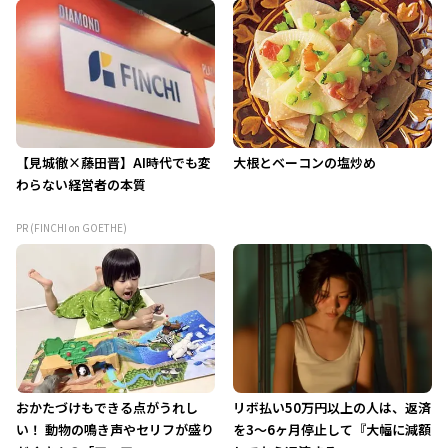
【見城徹×藤田晋】AI時代でも変
大根とベーコンの塩炒め
わらない経営者の本質
PR (FINCHI on GOETHE)
おかたづけもできる点がうれし
リボ払い50万円以上の人は、返済
い！ 動物の鳴き声やセリフが盛り
を3～6ヶ月停止して『大幅に減額