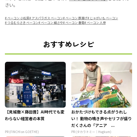
さい。
#
ベーコン 小松菜
#
アスパラガス ベーコン
#
ベーコン 厚揚げ
#
じゃがいも ベーコン
#
つるむらさき ベーコン
#
ベーコン 絹さや
#
ベーコン 春菊
#
ベーコン 人参
おすすめレシピ
【見城徹×藤田晋】AI時代でも変
おかたづけもできる点がうれし
わらない経営者の本質
い！ 動物の鳴き声やセリフが盛り
だくさんの「アニア ...
PR (FINCHI on GOETHE)
PR (タカラトミー｜Hugkum)