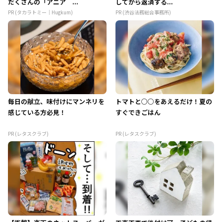
だくさんの「アニア ...
してから返済する...
PR (タカラトミー｜Hugkum)
PR (渋谷法務総合事務所)
毎日の献立、味付けにマンネリを
トマトと○○をあえるだけ！夏の
感じている方必見！
すぐできごはん
PR (レタスクラブ)
PR (レタスクラブ)