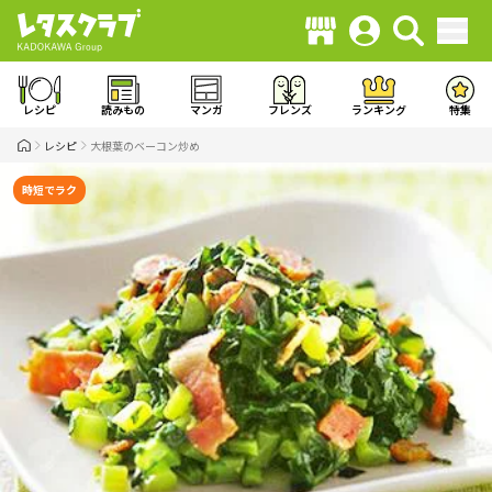
レシピ
読みもの
マンガ
フレンズ
ランキング
特集
レシピ
大根葉のベーコン炒め
時短でラク