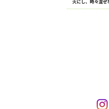
火にし、時々混ぜ