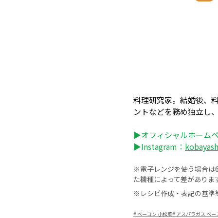
料理研究家。結婚後、
ントなどを務め独立し
▶オフィシャルホーム
▶Instagram：
kobayas
※電子レンジを使う場合は60
た機種によって差がありま
※レシピ作成・表記の基準
#
ベーコン 小松菜
#
アスパラガス ベー