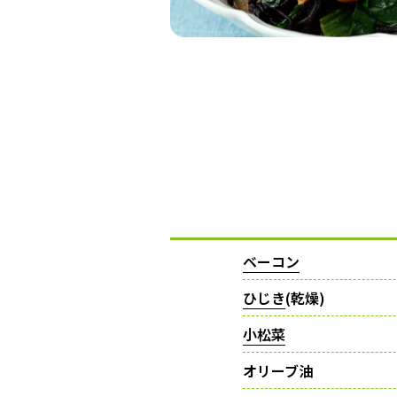
ベーコン
ひじき
(乾燥)
小松菜
オリーブ油