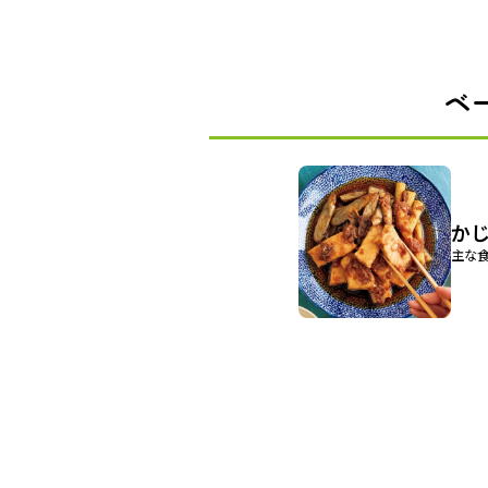
ベ
か
主な食