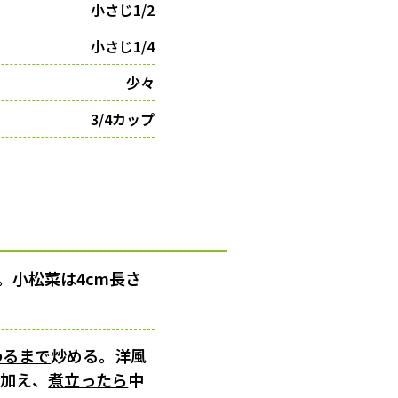
小さじ1/2
小さじ1/4
少々
3/4カップ
。小松菜は4cm長さ
わるまで
炒める。洋風
を加え、
煮立ったら
中