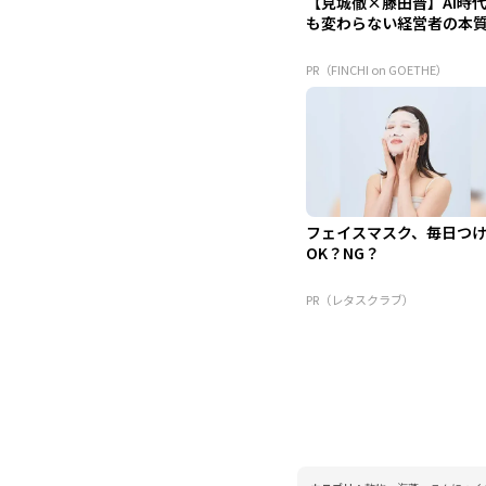
【見城徹×藤田晋】AI時
も変わらない経営者の本
PR（FINCHI on GOETHE）
フェイスマスク、毎日つ
OK？NG？
PR（レタスクラブ）