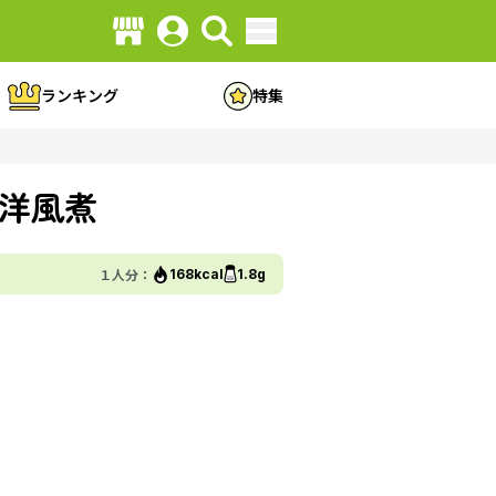
ランキング
特集
洋風煮
１人分：
168kcal
1.8g