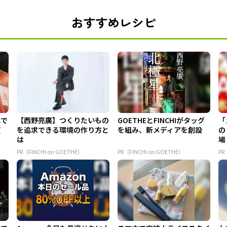
おすすめレシピ
代で
【西野亮廣】つくりたいもの
GOETHEとFINCHIがタッグ
「
質
を追求できる環境の作り方と
を組み、新メディアを創設
の
は
場
PR（FINCHI on GOETHE）
PR（FINCHI on GOETHE）
PR