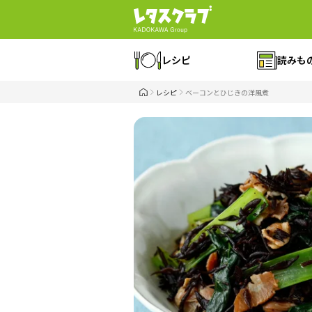
レシピ
読みも
レシピ
ベーコンとひじきの洋風煮