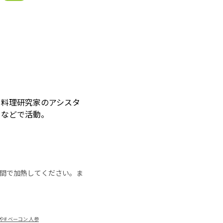
ら料理研究家のアシスタ
トなどで活動。
の時間で加熱してください。ま
や
#
ベーコン 人参