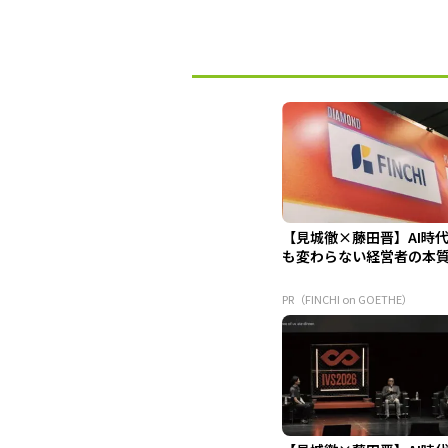
【見城徹×藤田晋】AI時
も変わらない経営者の本
PR（FINCHI on GOETHE）