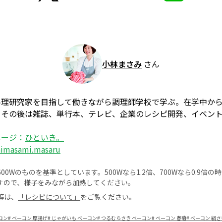
小林まさみ
さん
料理研究家を目指して働きながら調理師学校で学ぶ。在学中か
、その後は雑誌、単行本、テレビ、企業のレシピ開発、イベン
ページ：
ひといき。
himasami.masaru
0Wのものを基準としています。500Wなら1.2倍、700Wなら0.9倍
すので、様子をみながら加熱してください。
等は、
「レシピについて」
をご覧ください。
コン
#
ベーコン 厚揚げ
#
じゃがいも ベーコン
#
つるむらさき ベーコン
#
ベーコン 春菊
#
ベーコン 絹さ