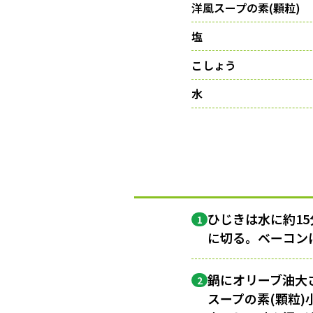
洋風スープの素(顆粒)
塩
こしょう
水
ひじきは水に約15
1
に切る。ベーコン
鍋にオリーブ油大さ
2
スープの素(顆粒)