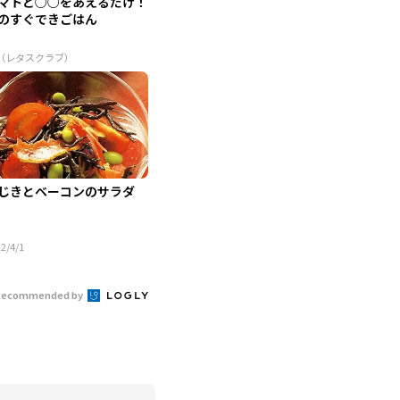
マトと○○をあえるだけ！
のすぐできごはん
R（レタスクラブ）
じきとベーコンのサラダ
2/4/1
Recommended by