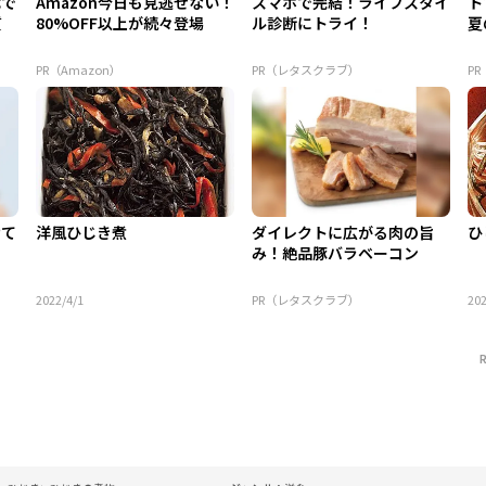
代で
Amazon今日も見逃せない！
スマホで完結！ライフスタイ
ト
質
80%OFF以上が続々登場
ル診断にトライ！
夏
PR（Amazon）
PR（レタスクラブ）
P
けて
洋風ひじき煮
ダイレクトに広がる肉の旨
ひ
み！絶品豚バラベーコン
2022/4/1
PR（レタスクラブ）
202