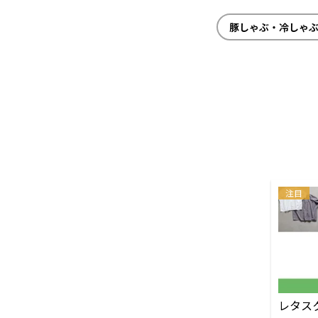
豚しゃぶ・冷しゃ
注目
レタス