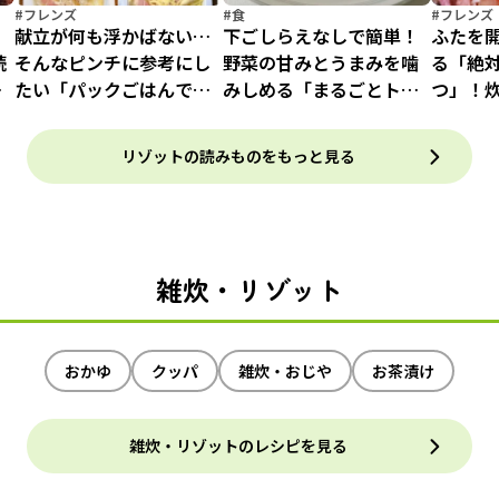
#フレンズ
#食
#フレンズ
と
献立が何も浮かばない…
下ごしらえなしで簡単！
ふたを
続
そんなピンチに参考にし
野菜の甘みとうまみを噛
る「絶
は
たい「パックごはんでリ
みしめる「まるごとトマ
つ」！
ゾット」作ってみた
トリゾット」
マトリ
リゾットの読みものをもっと見る
雑炊・リゾット
おかゆ
クッパ
雑炊・おじや
お茶漬け
雑炊・リゾットのレシピを見る