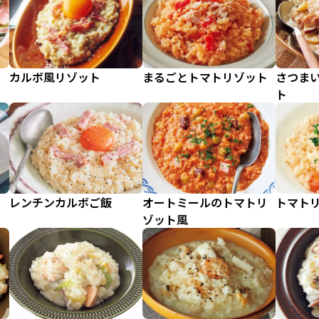
ト
カルボ風リゾット
まるごとトマトリゾット
さつま
ト
レンチンカルボご飯
オートミールのトマトリ
トマト
ゾット風