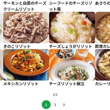
サーモンと白菜のチーズ
シーフードのチーズリゾ
あさり
クリームリゾット
ット風
きのこリゾット
チーズしょうがリゾット
即席カ
ラク
メキシカンリゾット
チーズリゾット献立
カレー
1/3
1
2
3