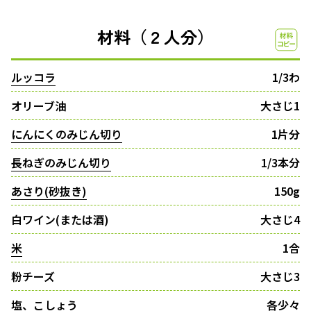
材料（２人分）
ルッコラ
1/3わ
オリーブ油
大さじ1
にんにくのみじん切り
1片分
長ねぎのみじん切り
1/3本分
あさり(砂抜き)
150g
白ワイン(または酒)
大さじ4
米
1合
粉チーズ
大さじ3
塩、こしょう
各少々