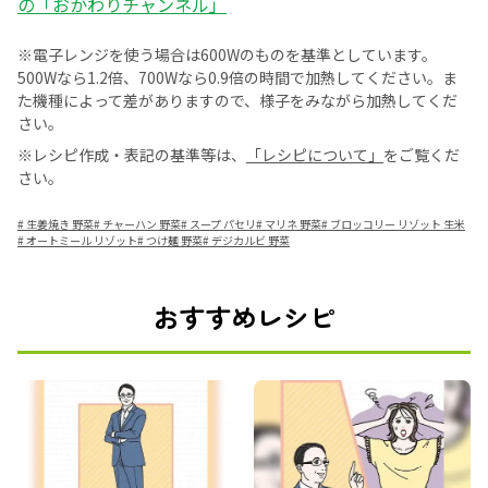
の「おかわりチャンネル」
※電子レンジを使う場合は600Wのものを基準としています。
500Wなら1.2倍、700Wなら0.9倍の時間で加熱してください。ま
た機種によって差がありますので、様子をみながら加熱してくだ
さい。
※レシピ作成・表記の基準等は、
「レシピについて」
をご覧くだ
さい。
#
生姜焼き 野菜
#
チャーハン 野菜
#
スープ パセリ
#
マリネ 野菜
#
ブロッコリー リゾット 生米
#
オートミール リゾット
#
つけ麺 野菜
#
デジカルビ 野菜
おすすめレシピ