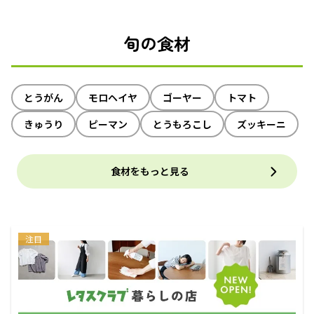
旬の食材
とうがん
モロヘイヤ
ゴーヤー
トマト
きゅうり
ピーマン
とうもろこし
ズッキーニ
食材をもっと見る
注目