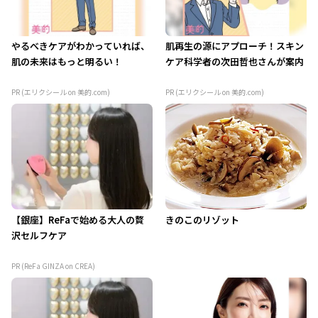
やるべきケアがわかっていれば、
肌再生の源にアプローチ！スキン
肌の未来はもっと明るい！
ケア科学者の次田哲也さんが案内
PR (エリクシール on 美的.com)
PR (エリクシール on 美的.com)
【銀座】ReFaで始める大人の贅
きのこのリゾット
沢セルフケア
PR (ReFa GINZA on CREA)