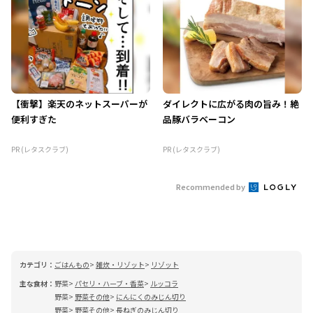
【衝撃】楽天のネットスーパーが
ダイレクトに広がる肉の旨み！絶
便利すぎた
品豚バラベーコン
PR (レタスクラブ)
PR (レタスクラブ)
Recommended by
カテゴリ：
ごはんもの
雑炊・リゾット
リゾット
主な食材：
野菜
パセリ・ハーブ・香菜
ルッコラ
野菜
野菜その他
にんにくのみじん切り
野菜
野菜その他
長ねぎのみじん切り