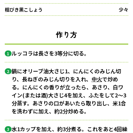
粗びき黒こしょう
少々
作り方
ルッコラは長さを3等分に切る。
1
鍋にオリーブ油大さじ1、にんにくのみじん切
2
り、長ねぎのみじん切りを入れ、
中火
で炒め
る。にんにくの香りが立ったら、あさり、白ワ
イン(または酒)大さじ4を加え、ふたをして2〜3
分蒸す。あさりの口があいたら取り出し、米1合
を洗わずに加え、約2分炒める。
水1カップを加え、約3分煮る。これをあと4回繰
3