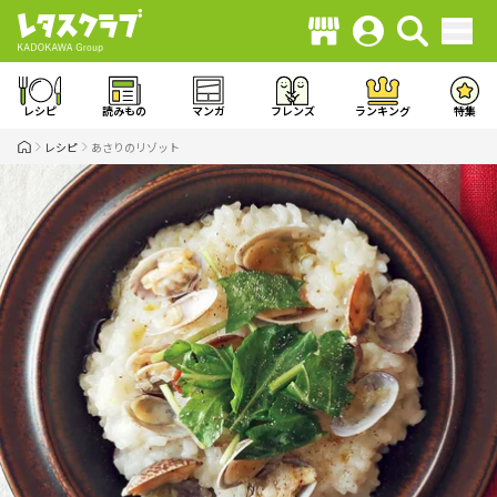
レシピ
読みもの
マンガ
フレンズ
ランキング
特集
レシピ
あさりのリゾット