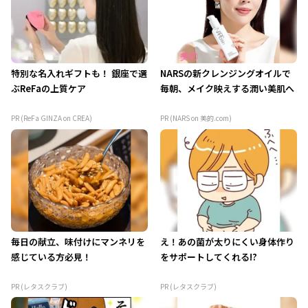
特別な名入れギフトも！ 銀座で選
NARSの新クレンジングオイルで
ぶReFaの上質ケア
毎朝、メイク映えする潤い美肌へ
PR (ReFa GINZA on CREA)
PR (NARS on 美的.com)
毎日の献立、味付けにマンネリを
え！あの菌が太りにくい身体作り
感じている方必見！
をサポートしてくれる!?
PR (レタスクラブ)
PR (レタスクラブ)