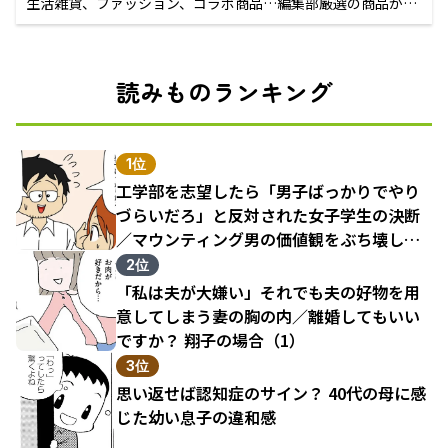
生活雑貨、ファッション、コラボ商品…編集部厳選の商品が買
えるECサイト
読みものランキング
1位
工学部を志望したら「男子ばっかりでやり
づらいだろ」と反対された女子学生の決断
／マウンティング男の価値観をぶち壊した
結果（1）
2位
「私は夫が大嫌い」それでも夫の好物を用
意してしまう妻の胸の内／離婚してもいい
ですか？ 翔子の場合（1）
3位
思い返せば認知症のサイン？ 40代の母に感
じた幼い息子の違和感