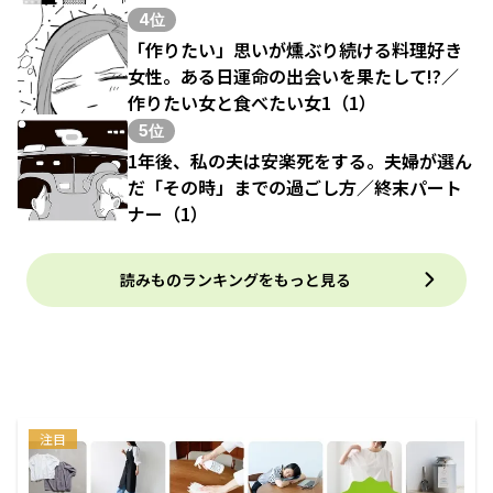
4位
「作りたい」思いが燻ぶり続ける料理好き
女性。ある日運命の出会いを果たして!?／
作りたい女と食べたい女1（1）
5位
1年後、私の夫は安楽死をする。夫婦が選ん
だ「その時」までの過ごし方／終末パート
ナー（1）
読みものランキングをもっと見る
注目