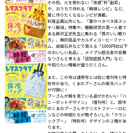
その他、火を使わない「体感“秒”副菜」
や、おうちで作れる「麻辣レシピ」など、
夏に作りたくなるレシピが満載。
料理企画以外にも、「夏のベタベタ床スッ
キリ解消」特集や、睡眠研究の第一人者で
ある柳沢正史先生に教わる「質のいい眠り
方」、無印良品やカルディコーヒーファー
ム、成城石井などで買える「1000円台以下
のおいしい名品」、メイプル超合金の安藤
なつさんと考える「認知症超入門」など、
今知りたい情報が盛りだくさん。
また、この号は通常号とは別に増刊号と特
別号があり、くまのプーさんの保冷バッグ
が付録に！
プーさんが蜂を見ている姿がかわいい「ハ
ニーポットデザイン」（増刊号）と、原作
のくまのプーさんやクリストファー・ロビ
ンなどの仲間たちが勢ぞろいした「クラシ
ックプー」（特別号）デザインの２種があ
ります。