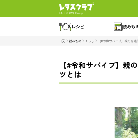
レシピ
読みも
読みもの
くらし
【#令和サバイブ】親の介護
【#令和サバイブ】親の
ツとは