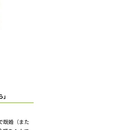
ら」
で既婚（また