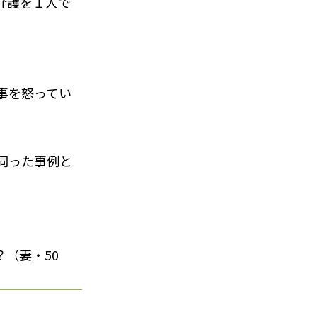
介護を１人で
事を怒ってい
伺った事例と
（妻・50