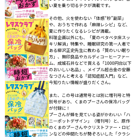
い夏を乗り切るテクが満載です。
その他、火を使わない「体感“秒”副菜」
や、おうちで作れる「麻辣レシピ」など、
夏に作りたくなるレシピが満載。
料理企画以外にも、「夏のベタベタ床スッ
キリ解消」特集や、睡眠研究の第一人者で
ある柳沢正史先生に教わる「質のいい眠り
方」、無印良品やカルディコーヒーファー
ム、成城石井などで買える「1000円台以下
のおいしい名品」、メイプル超合金の安藤
なつさんと考える「認知症超入門」など、
今知りたい情報が盛りだくさん。
また、この号は通常号とは別に増刊号と特
別号があり、くまのプーさんの保冷バッグ
が付録に！
プーさんが蜂を見ている姿がかわいい「ハ
ニーポットデザイン」（増刊号）と、原作
のくまのプーさんやクリストファー・ロビ
ンなどの仲間たちが勢ぞろいした「クラシ