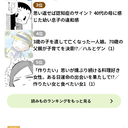
3位
思い返せば認知症のサイン？ 40代の母に感
じた幼い息子の違和感
4位
3歳の子を遺して亡くなった一人娘。70歳の
父親が子育てを決意!?／ハルとゲン（1）
5位
「作りたい」思いが燻ぶり続ける料理好き
女性。ある日運命の出会いを果たして!?／
作りたい女と食べたい女1（1）
読みものランキングをもっと見る