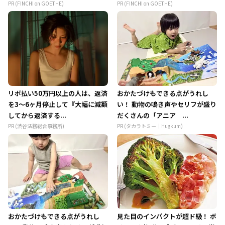
PR (FINCHI on GOETHE)
PR (FINCHI on GOETHE)
リボ払い50万円以上の人は、返済
おかたづけもできる点がうれし
を3～6ヶ月停止して『大幅に減額
い！ 動物の鳴き声やセリフが盛り
してから返済する...
だくさんの「アニア ...
PR (渋谷法務総合事務所)
PR (タカラトミー｜Hugkum)
おかたづけもできる点がうれし
見た目のインパクトが超ド級！ ボ