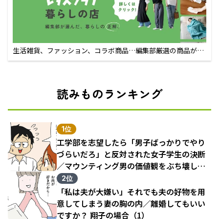
生活雑貨、ファッション、コラボ商品…編集部厳選の商品が買
えるECサイト
読みものランキング
1位
工学部を志望したら「男子ばっかりでやり
づらいだろ」と反対された女子学生の決断
／マウンティング男の価値観をぶち壊した
結果（1）
2位
「私は夫が大嫌い」それでも夫の好物を用
意してしまう妻の胸の内／離婚してもいい
ですか？ 翔子の場合（1）