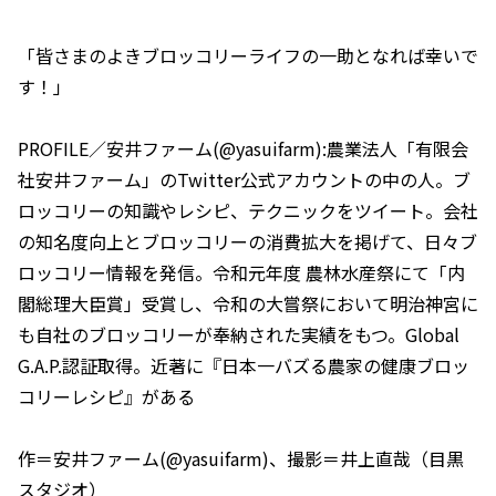
「皆さまのよきブロッコリーライフの一助となれば幸いで
す！」
PROFILE／安井ファーム(@yasuifarm):農業法人「有限会
社安井ファーム」のTwitter公式アカウントの中の人。ブ
ロッコリーの知識やレシピ、テクニックをツイート。会社
の知名度向上とブロッコリーの消費拡大を掲げて、日々ブ
ロッコリー情報を発信。令和元年度 農林水産祭にて「内
閣総理大臣賞」受賞し、令和の大嘗祭において明治神宮に
も自社のブロッコリーが奉納された実績をもつ。Global
G.A.P.認証取得。近著に『日本一バズる農家の健康ブロッ
コリーレシピ』がある
作＝安井ファーム(@yasuifarm)、撮影＝井上直哉（目黒
スタジオ）