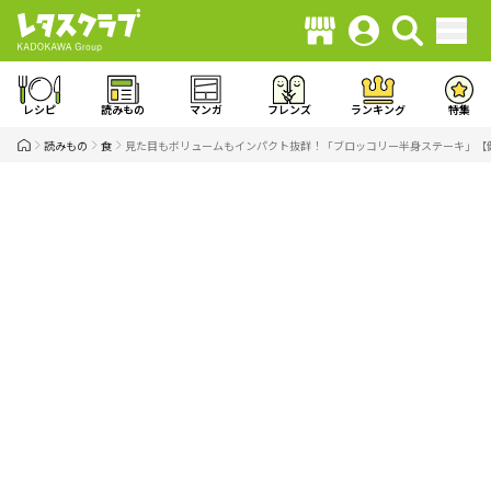
レシピ
読みもの
マンガ
フレンズ
ランキング
特集
読みもの
食
見た目もボリュームもインパクト抜群！「ブロッコリー半身ステーキ」【