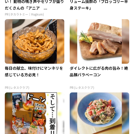
い！ 動物の鳴き声やセリフが盛り
リューム抜群の「ブロッコリー半
だくさんの「アニア ...
身ステーキ」
PR (タカラトミー｜Hugkum)
毎日の献立、味付けにマンネリを
ダイレクトに広がる肉の旨み！絶
感じている方必見！
品豚バラベーコン
PR (レタスクラブ)
PR (レタスクラブ)