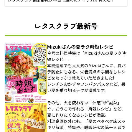
レタスクラブ最新号
Mizukiさんの夏ラク時短レシピ
今号の料理特集は「Mizukiさんの夏ラク時
短レシピ」。
本誌連載でも大人気のMizukiさんに、夏バ
テ防止にもなる、栄養満点の手間なしレシ
ピをたっぷり教えていただきました!
レンチンおかずやワンパンパスタなど、暑
い夏を乗り切るテクが満載です。
その他、火を使わない「体感“秒”副菜」
や、おうちで作れる「麻辣レシピ」など、
夏に作りたくなるレシピが満載。
料理企画以外にも、「夏のベタベタ床スッ
キリ解消」特集や、睡眠研究の第一人者で