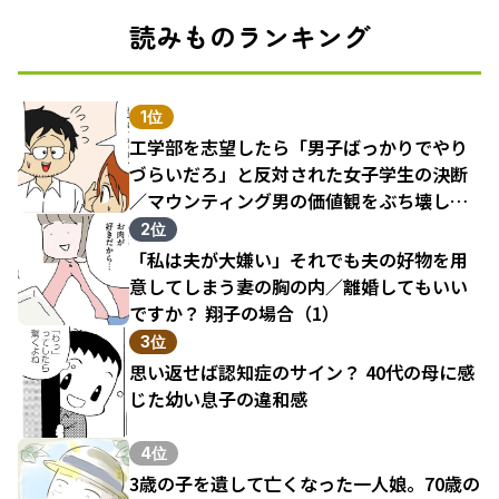
読みものランキング
1位
工学部を志望したら「男子ばっかりでやり
づらいだろ」と反対された女子学生の決断
／マウンティング男の価値観をぶち壊した
結果（1）
2位
「私は夫が大嫌い」それでも夫の好物を用
意してしまう妻の胸の内／離婚してもいい
ですか？ 翔子の場合（1）
3位
思い返せば認知症のサイン？ 40代の母に感
じた幼い息子の違和感
4位
3歳の子を遺して亡くなった一人娘。70歳の