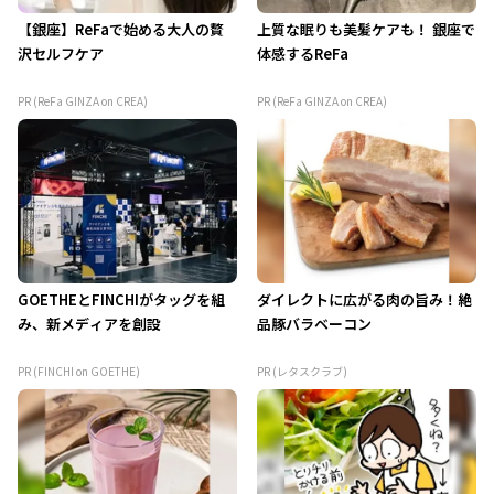
【銀座】ReFaで始める大人の贅
上質な眠りも美髪ケアも！ 銀座で
沢セルフケア
体感するReFa
PR (ReFa GINZA on CREA)
PR (ReFa GINZA on CREA)
GOETHEとFINCHIがタッグを組
ダイレクトに広がる肉の旨み！絶
み、新メディアを創設
品豚バラベーコン
PR (FINCHI on GOETHE)
PR (レタスクラブ)