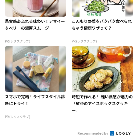
果実感あふれる味わい！アサイー
こんもり野菜をパクパク食べられ
＆ベリーの濃厚スムージー
ちゃう健康ワザって？
PR (レタスクラブ)
PR (レタスクラブ)
スマホで完結！ライフスタイル診
時短で作れる！ 軽い食感が魅力の
断にトライ！
「紅茶のアイスボックスクッキ
ー」
PR (レタスクラブ)
Recommended by