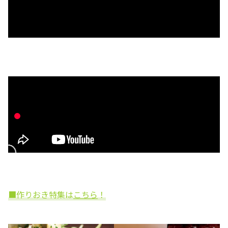
■作りおき特集は
こちら
！