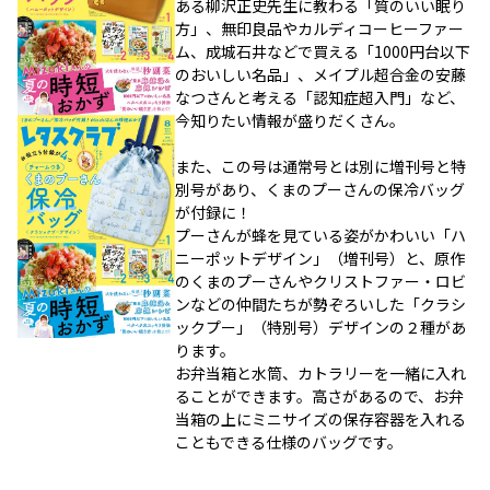
ある柳沢正史先生に教わる「質のいい眠り
方」、無印良品やカルディコーヒーファー
ム、成城石井などで買える「1000円台以下
のおいしい名品」、メイプル超合金の安藤
なつさんと考える「認知症超入門」など、
今知りたい情報が盛りだくさん。
また、この号は通常号とは別に増刊号と特
別号があり、くまのプーさんの保冷バッグ
が付録に！
プーさんが蜂を見ている姿がかわいい「ハ
ニーポットデザイン」（増刊号）と、原作
のくまのプーさんやクリストファー・ロビ
ンなどの仲間たちが勢ぞろいした「クラシ
ックプー」（特別号）デザインの２種があ
ります。
お弁当箱と水筒、カトラリーを一緒に入れ
ることができます。高さがあるので、お弁
当箱の上にミニサイズの保存容器を入れる
こともできる仕様のバッグです。