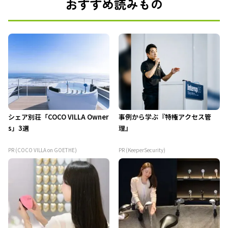
おすすめ読みもの
シェア別荘「COCO VILLA Owner
事例から学ぶ『特権アクセス管
s」3選
理』
PR (COCO VILLA on GOETHE)
PR (KeeperSecurity)