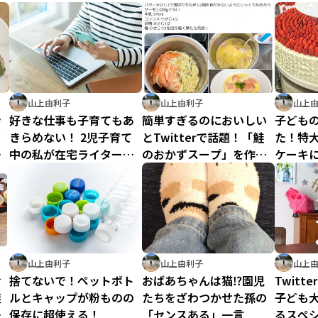
山上由利子
山上由利子
山上
ン
好きな仕事も子育てもあ
簡単すぎるのにおいしい
子ども
ク
きらめない！ 2児子育て
とTwitterで話題！「鮭
た！特
が
中の私が在宅ライターに
のおかずスープ」を作っ
ケーキ
を
なった理由
てみた
に
山上由利子
山上由利子
山上
お
捨てないで！ペットボト
おばあちゃんは猫⁉園児
Twitt
族
ルとキャップが粉ものの
たちをざわつかせた孫の
子ども
さ
保存に超使える！
「センスある」一言
るスペ