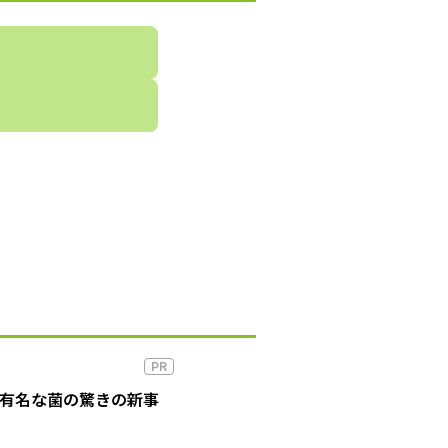
PR
の有名な菌の驚きの新事