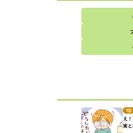
1位
え！
実と