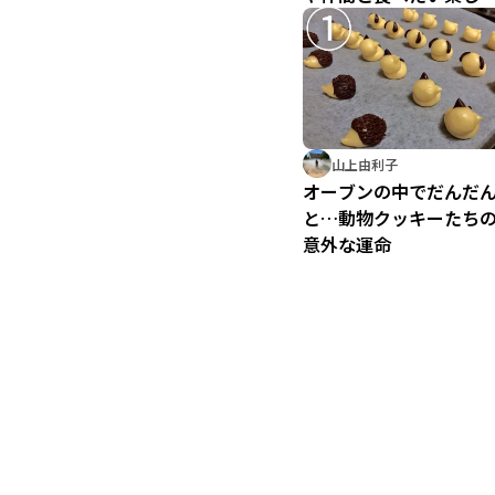
満載の12品
山上由利子
オーブンの中でだんだ
と…動物クッキーたち
意外な運命