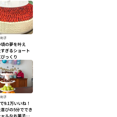
由利子
の頃の夢を叶え
大すぎるショート
にびっくり
由利子
erで9.1万いいね！
大喜びの5分ででき
シャルなお菓子の