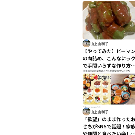
山上由利子
【やってみた】ピーマ
の肉詰め、こんなにラ
で手間いらずな作り方
あったなんて…！肉汁
閉じ込めてジューシー
山上由利子
「欲望」のまま作った
せちがSNSで話題！家
や仲間と食べたい楽し