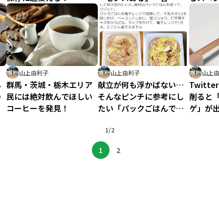
盛り付
山上由利子
山上由利子
山上
ん
群馬・茨城・栃木エリア
献立が何も浮かばない…
Twit
の
民には絶対飲んでほしい
そんなピンチに参考にし
削ると
コーヒーを発見！
たい「パックごはんでリ
ゲ」が
ゾット」作ってみた
えない
1/2
1
2