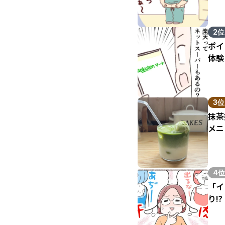
2位
ポイ
体験
3位
抹茶
メニ
4位
「イ
り!?