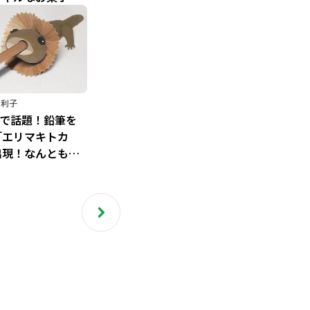
け方
由利子
terで話題！鉛筆を
「エリマキトカ
出現！なんともい
表情に癒される～