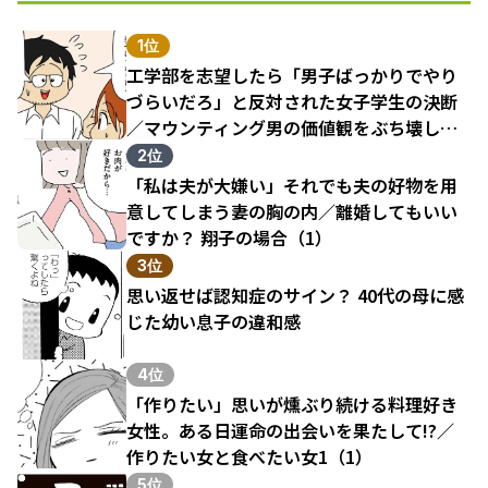
1位
工学部を志望したら「男子ばっかりでやり
づらいだろ」と反対された女子学生の決断
／マウンティング男の価値観をぶち壊した
結果（1）
2位
「私は夫が大嫌い」それでも夫の好物を用
意してしまう妻の胸の内／離婚してもいい
ですか？ 翔子の場合（1）
3位
思い返せば認知症のサイン？ 40代の母に感
じた幼い息子の違和感
4位
「作りたい」思いが燻ぶり続ける料理好き
女性。ある日運命の出会いを果たして!?／
作りたい女と食べたい女1（1）
5位