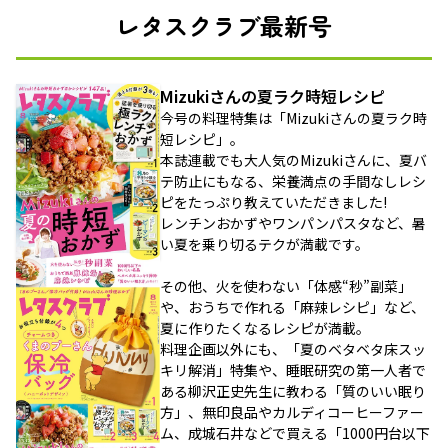
レタスクラブ最新号
Mizukiさんの夏ラク時短レシピ
今号の料理特集は「Mizukiさんの夏ラク時
短レシピ」。
本誌連載でも大人気のMizukiさんに、夏バ
テ防止にもなる、栄養満点の手間なしレシ
ピをたっぷり教えていただきました!
レンチンおかずやワンパンパスタなど、暑
い夏を乗り切るテクが満載です。
その他、火を使わない「体感“秒”副菜」
や、おうちで作れる「麻辣レシピ」など、
夏に作りたくなるレシピが満載。
料理企画以外にも、「夏のベタベタ床スッ
キリ解消」特集や、睡眠研究の第一人者で
ある柳沢正史先生に教わる「質のいい眠り
方」、無印良品やカルディコーヒーファー
ム、成城石井などで買える「1000円台以下