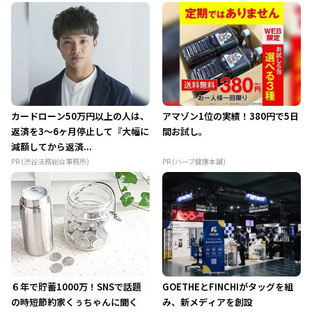
カードローン50万円以上の人は、
アマゾン1位の実績！380円で5日
返済を3～6ヶ月停止して『大幅に
間お試し。
減額してから返済...
PR (渋谷法務総合事務所)
PR (ハーブ健康本舗)
６年で貯蓄1000万！SNSで話題
GOETHEとFINCHIがタッグを組
の時短節約家くぅちゃんに聞く
み、新メディアを創設