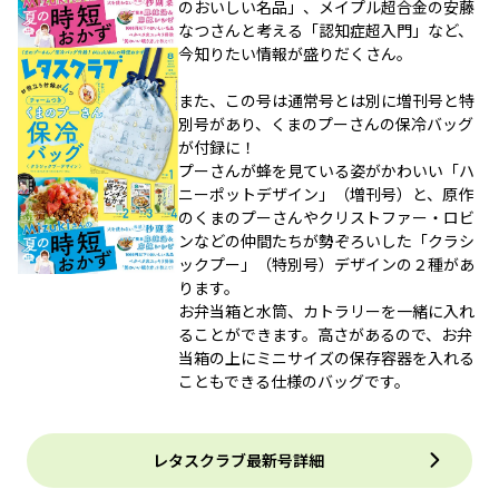
のおいしい名品」、メイプル超合金の安藤
なつさんと考える「認知症超入門」など、
今知りたい情報が盛りだくさん。
また、この号は通常号とは別に増刊号と特
別号があり、くまのプーさんの保冷バッグ
が付録に！
プーさんが蜂を見ている姿がかわいい「ハ
ニーポットデザイン」（増刊号）と、原作
のくまのプーさんやクリストファー・ロビ
ンなどの仲間たちが勢ぞろいした「クラシ
ックプー」（特別号）デザインの２種があ
ります。
お弁当箱と水筒、カトラリーを一緒に入れ
ることができます。高さがあるので、お弁
当箱の上にミニサイズの保存容器を入れる
こともできる仕様のバッグです。
レタスクラブ最新号詳細