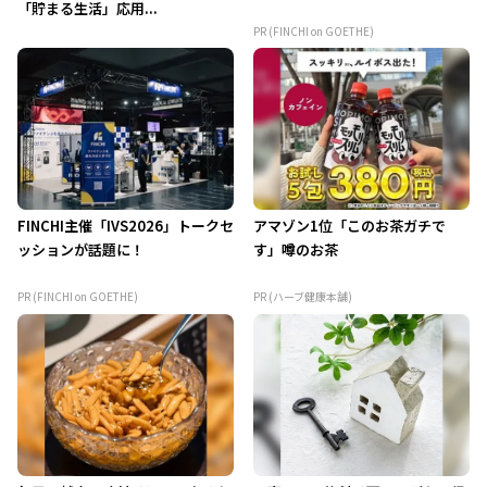
「貯まる生活」応用...
PR (FINCHI on GOETHE)
FINCHI主催「IVS2026」トークセ
アマゾン1位「このお茶ガチで
ッションが話題に！
す」噂のお茶
PR (FINCHI on GOETHE)
PR (ハーブ健康本舗)