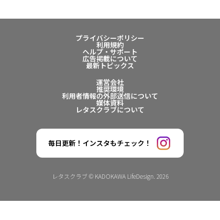
プライバシーポリシー
利用規約
ヘルプ・サポート
広告掲載について
最新トピックス
運営会社
推奨環境
利用者情報の外部送信について
媒体資料
レタスクラブについて
毎日更新！インスタもチェック！
レタスクラブ © KADOKAWA LifeDesign. 2026