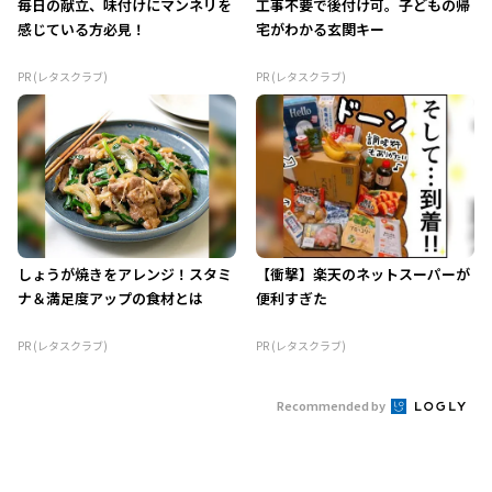
毎日の献立、味付けにマンネリを
工事不要で後付け可。子どもの帰
感じている方必見！
宅がわかる玄関キー
PR (レタスクラブ)
PR (レタスクラブ)
しょうが焼きをアレンジ！スタミ
【衝撃】楽天のネットスーパーが
ナ＆満足度アップの食材とは
便利すぎた
PR (レタスクラブ)
PR (レタスクラブ)
Recommended by