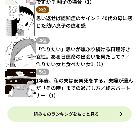
ですか？ 翔子の場合（1）
3位
思い返せば認知症のサイン？ 40代の母に感
じた幼い息子の違和感
4位
「作りたい」思いが燻ぶり続ける料理好き
女性。ある日運命の出会いを果たして!?／
作りたい女と食べたい女1（1）
5位
1年後、私の夫は安楽死をする。夫婦が選ん
だ「その時」までの過ごし方／終末パート
ナー（1）
読みものランキングをもっと見る