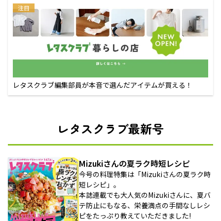
注目
レタスクラブ編集部員が本音で選んだアイテムが買える！
レタスクラブ最新号
Mizukiさんの夏ラク時短レシピ
今号の料理特集は「Mizukiさんの夏ラク時
短レシピ」。
本誌連載でも大人気のMizukiさんに、夏バ
テ防止にもなる、栄養満点の手間なしレシ
ピをたっぷり教えていただきました!