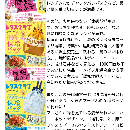
レンチンおかずやワンパンパスタなど、暑
い夏を乗り切るテクが満載です。
その他、火を使わない「体感“秒”副菜」
や、おうちで作れる「麻辣レシピ」など、
夏に作りたくなるレシピが満載。
料理企画以外にも、「夏のベタベタ床スッ
キリ解消」特集や、睡眠研究の第一人者で
ある柳沢正史先生に教わる「質のいい眠り
方」、無印良品やカルディコーヒーファー
ム、成城石井などで買える「1000円台以下
のおいしい名品」、メイプル超合金の安藤
なつさんと考える「認知症超入門」など、
今知りたい情報が盛りだくさん。
また、この号は通常号とは別に増刊号と特
別号があり、くまのプーさんの保冷バッグ
が付録に！
プーさんが蜂を見ている姿がかわいい「ハ
ニーポットデザイン」（増刊号）と、原作
のくまのプーさんやクリストファー・ロビ