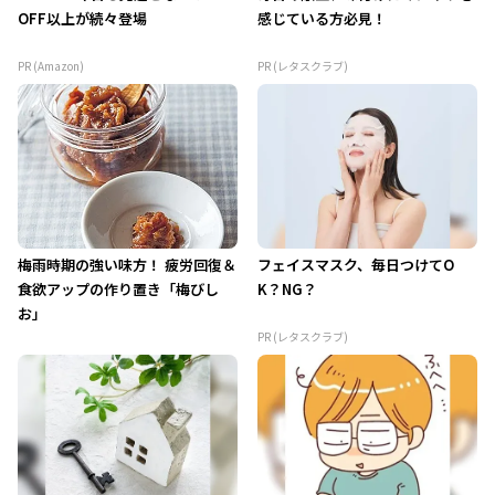
OFF以上が続々登場
感じている方必見！
PR (Amazon)
PR (レタスクラブ)
梅雨時期の強い味方！ 疲労回復＆
フェイスマスク、毎日つけてO
食欲アップの作り置き「梅びし
K？NG？
お」
PR (レタスクラブ)