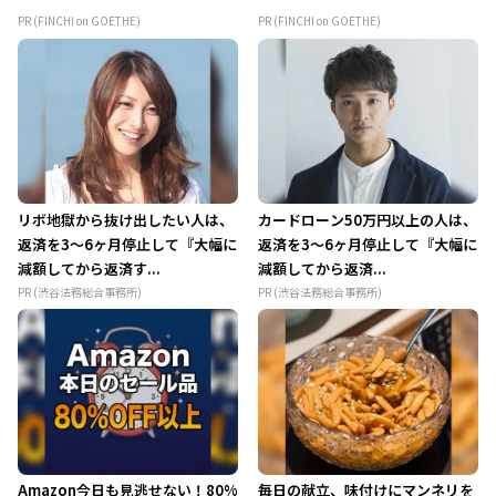
PR (FINCHI on GOETHE)
PR (FINCHI on GOETHE)
リボ地獄から抜け出したい人は、
カードローン50万円以上の人は、
返済を3～6ヶ月停止して『大幅に
返済を3～6ヶ月停止して『大幅に
減額してから返済す...
減額してから返済...
PR (渋谷法務総合事務所)
PR (渋谷法務総合事務所)
Amazon今日も見逃せない！80%
毎日の献立、味付けにマンネリを