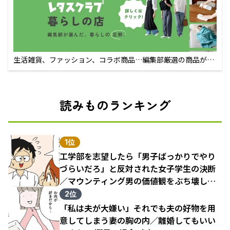
生活雑貨、ファッション、コラボ商品…編集部厳選の商品が買
えるECサイト
読みものランキング
1位
工学部を志望したら「男子ばっかりでやり
づらいだろ」と反対された女子学生の決断
／マウンティング男の価値観をぶち壊した
結果（1）
2位
「私は夫が大嫌い」それでも夫の好物を用
意してしまう妻の胸の内／離婚してもいい