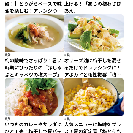
破！】とりがらベースで味
上げる！「あじの梅わさび
変を楽しむ！アレンジつゆ
あえ」
3選
#食
#食
梅の酸味でさっぱり！暑い
オリーブ油に梅干しを混ぜ
時期にぴったりの「豚しゃ
るだけでドレッシングに！
ぶとキャベツの梅スープ」
アボカドと相性抜群「梅モ
ッツァレラ」
#食
#食
いつものカレーやサラダに
人気メニューに梅味をプラ
ひと工夫！梅干しで夏バテ
ス！夏の新定番「梅とうも