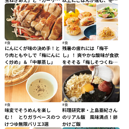
玉ねぎあえ」と「ガーリッ
以上にごはんが進む、冬の
クソテー」
大根絶品レシピ2選
#食
#食
にんにくが味の決め手！と
残暑の疲れには「梅干
り肉ともやしで「梅にんに
し」！ 爽やかな酸味が食欲
く炒め」＆「中華蒸し」
をそそる「梅しそつくね」
の献立【夏バテ解消】
#食
#食
味変でそうめんを楽し
料理研究家・上島亜紀さん
む！ とりガラベースのつ
のリアル飯 風味満点！卵
けつゆ無限バリエ3選
かけご飯