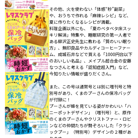
その他、火を使わない「体感“秒”副菜」
や、おうちで作れる「麻辣レシピ」など、
夏に作りたくなるレシピが満載。
料理企画以外にも、「夏のベタベタ床スッ
キリ解消」特集や、睡眠研究の第一人者で
ある柳沢正史先生に教わる「質のいい眠り
方」、無印良品やカルディコーヒーファー
ム、成城石井などで買える「1000円台以下
のおいしい名品」、メイプル超合金の安藤
なつさんと考える「認知症超入門」など、
今知りたい情報が盛りだくさん。
また、この号は通常号とは別に増刊号と特
別号があり、くまのプーさんの保冷バッグ
が付録に！
プーさんが蜂を見ている姿がかわいい「ハ
ニーポットデザイン」（増刊号）と、原作
のくまのプーさんやクリストファー・ロビ
ンなどの仲間たちが勢ぞろいした「クラシ
ックプー」（特別号）デザインの２種があ