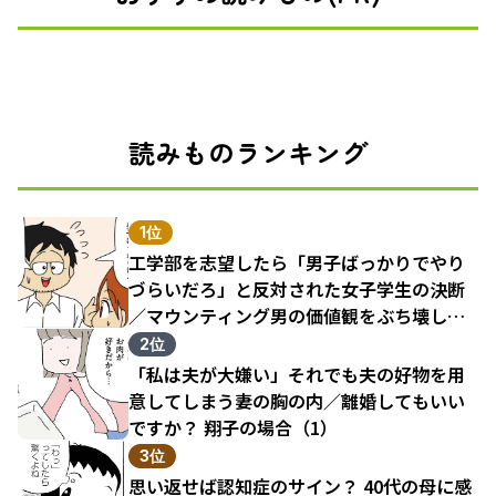
読みものランキング
1位
工学部を志望したら「男子ばっかりでやり
づらいだろ」と反対された女子学生の決断
／マウンティング男の価値観をぶち壊した
結果（1）
2位
「私は夫が大嫌い」それでも夫の好物を用
意してしまう妻の胸の内／離婚してもいい
ですか？ 翔子の場合（1）
3位
思い返せば認知症のサイン？ 40代の母に感