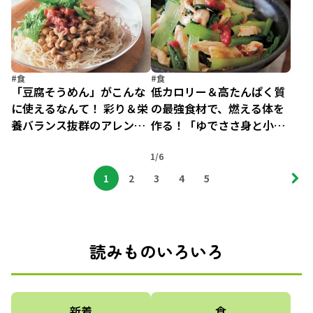
の作り方
#食
#食
「豆腐そうめん」がこんな
低カロリー＆高たんぱく質
に使えるなんて！ 彩り＆栄
の最強食材で、燃える体を
養バランス抜群のアレンジ
作る！「ゆでささ身と小松
3品
菜の梅玉ねぎあえ」
1/6
1
2
3
4
5
読みものいろいろ
新着
食