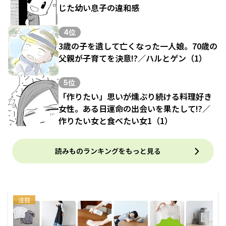
じた幼い息子の違和感
4位
3歳の子を遺して亡くなった一人娘。70歳の
父親が子育てを決意!?／ハルとゲン（1）
5位
「作りたい」思いが燻ぶり続ける料理好き
女性。ある日運命の出会いを果たして!?／
作りたい女と食べたい女1（1）
読みものランキングをもっと見る
注目