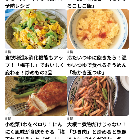
予防レシピ
ろこしご飯」
#食
#食
食欲増進&消化機能もアッ
冷たいつゆに飽きたら！温
プ！「梅干し」でおいしく
かいつゆで食べるそうめん
変わる！炒めもの2品
「梅かき玉つゆ」
#食
#食
小松菜1わをペロリ！にん
大根＝煮物だけじゃない！
にく風味が食欲そそる「梅
「ひき肉」と炒めると想像