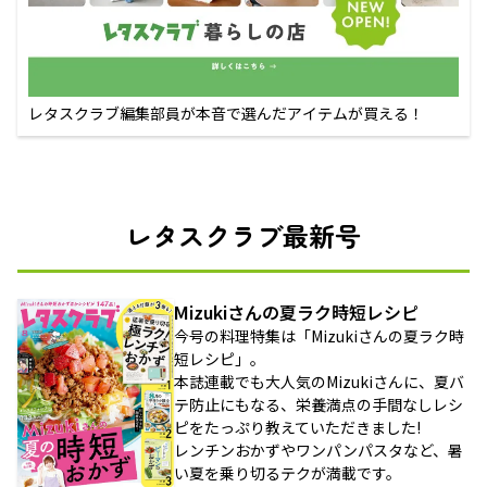
レタスクラブ編集部員が本音で選んだアイテムが買える！
レタスクラブ最新号
Mizukiさんの夏ラク時短レシピ
今号の料理特集は「Mizukiさんの夏ラク時
短レシピ」。
本誌連載でも大人気のMizukiさんに、夏バ
テ防止にもなる、栄養満点の手間なしレシ
ピをたっぷり教えていただきました!
レンチンおかずやワンパンパスタなど、暑
い夏を乗り切るテクが満載です。