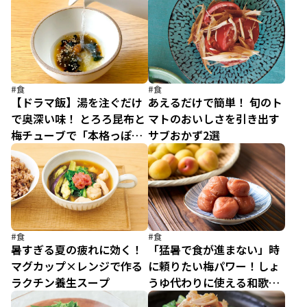
#食
#食
【ドラマ飯】湯を注ぐだけ
あえるだけで簡単！ 旬のト
で奥深い味！ とろろ昆布と
マトのおいしさを引き出す
梅チューブで「本格っぽい
サブおかず2選
お吸いもの」
#食
#食
暑すぎる夏の疲れに効く！
「猛暑で食が進まない」時
マグカップ×レンジで作る
に頼りたい梅パワー！しょ
ラクチン養生スープ
うゆ代わりに使える和歌山
の万能調味料「梅びしお」