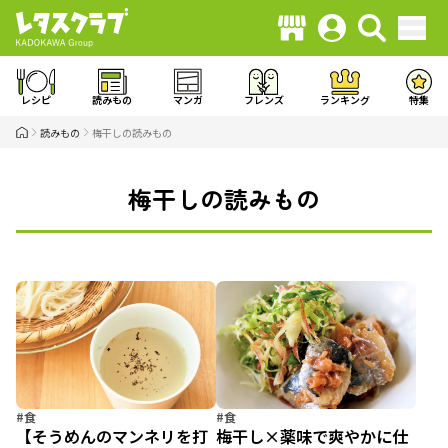
レシピ
読みもの
マンガ
フレンズ
ランキング
特集
読みもの
梅干しの読みもの
梅干しの読みもの
#食
#食
【そうめんのマンネリを打
梅干し×薬味で爽やかに仕