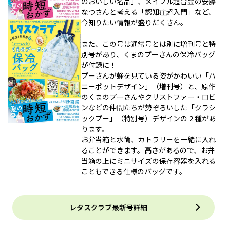
のおいしい名品」、メイプル超合金の安藤
なつさんと考える「認知症超入門」など、
今知りたい情報が盛りだくさん。
また、この号は通常号とは別に増刊号と特
別号があり、くまのプーさんの保冷バッグ
が付録に！
プーさんが蜂を見ている姿がかわいい「ハ
ニーポットデザイン」（増刊号）と、原作
のくまのプーさんやクリストファー・ロビ
ンなどの仲間たちが勢ぞろいした「クラシ
ックプー」（特別号）デザインの２種があ
ります。
お弁当箱と水筒、カトラリーを一緒に入れ
ることができます。高さがあるので、お弁
当箱の上にミニサイズの保存容器を入れる
こともできる仕様のバッグです。
レタスクラブ最新号詳細