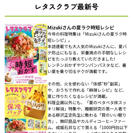
レタスクラブ最新号
Mizukiさんの夏ラク時短レシピ
今号の料理特集は「Mizukiさんの夏ラク時
短レシピ」。
本誌連載でも大人気のMizukiさんに、夏バ
テ防止にもなる、栄養満点の手間なしレシ
ピをたっぷり教えていただきました!
レンチンおかずやワンパンパスタなど、暑
い夏を乗り切るテクが満載です。
その他、火を使わない「体感“秒”副菜」
や、おうちで作れる「麻辣レシピ」など、
夏に作りたくなるレシピが満載。
料理企画以外にも、「夏のベタベタ床スッ
キリ解消」特集や、睡眠研究の第一人者で
ある柳沢正史先生に教わる「質のいい眠り
方」、無印良品やカルディコーヒーファー
ム、成城石井などで買える「1000円台以下