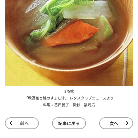
3/5枚
「秋野菜と鮭のすまし汁」 レタスクラブニュースより
料理：葛西麗子 撮影：福岡拓
前へ
記事に戻る
次へ