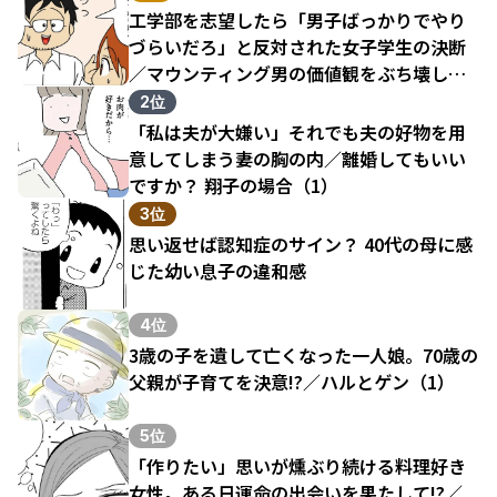
工学部を志望したら「男子ばっかりでやり
づらいだろ」と反対された女子学生の決断
／マウンティング男の価値観をぶち壊した
結果（1）
2位
「私は夫が大嫌い」それでも夫の好物を用
意してしまう妻の胸の内／離婚してもいい
ですか？ 翔子の場合（1）
3位
思い返せば認知症のサイン？ 40代の母に感
じた幼い息子の違和感
4位
3歳の子を遺して亡くなった一人娘。70歳の
父親が子育てを決意!?／ハルとゲン（1）
5位
「作りたい」思いが燻ぶり続ける料理好き
女性。ある日運命の出会いを果たして!?／