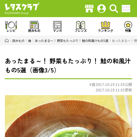
レシピ
読みもの
マンガ
フレンズ
ランキング
特集
読みもの
食
あったまる～！ 野菜もたっぷり！ 鮭の和風汁もの5選
あったまる～！ 野
あったまる～！ 野菜もたっぷり！ 鮭の和風汁
もの5選（画像3/5）
#食
2017.10.19 11:35
公開
2017.10.19 11:35
更新