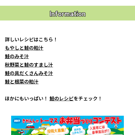
Information
詳しいレシピはこちら！
もやしと鮭の粕汁
鮭のみそ汁
秋野菜と鮭のすまし汁
鮭の具だくさんみそ汁
鮭と根菜の粕汁
ほかにもいっぱい！
鮭のレシピ
をチェック！