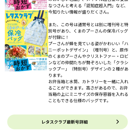
なつさんと考える「認知症超入門」など、
今知りたい情報が盛りだくさん。
また、この号は通常号とは別に増刊号と特
別号があり、くまのプーさんの保冷バッグ
が付録に！
プーさんが蜂を見ている姿がかわいい「ハ
ニーポットデザイン」（増刊号）と、原作
のくまのプーさんやクリストファー・ロビ
ンなどの仲間たちが勢ぞろいした「クラシ
ックプー」（特別号）デザインの２種があ
ります。
お弁当箱と水筒、カトラリーを一緒に入れ
ることができます。高さがあるので、お弁
当箱の上にミニサイズの保存容器を入れる
こともできる仕様のバッグです。
レタスクラブ最新号詳細