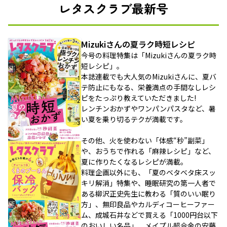
レタスクラブ最新号
Mizukiさんの夏ラク時短レシピ
今号の料理特集は「Mizukiさんの夏ラク時
短レシピ」。
本誌連載でも大人気のMizukiさんに、夏バ
テ防止にもなる、栄養満点の手間なしレシ
ピをたっぷり教えていただきました!
レンチンおかずやワンパンパスタなど、暑
い夏を乗り切るテクが満載です。
その他、火を使わない「体感“秒”副菜」
や、おうちで作れる「麻辣レシピ」など、
夏に作りたくなるレシピが満載。
料理企画以外にも、「夏のベタベタ床スッ
キリ解消」特集や、睡眠研究の第一人者で
ある柳沢正史先生に教わる「質のいい眠り
方」、無印良品やカルディコーヒーファー
ム、成城石井などで買える「1000円台以下
のおいしい名品」、メイプル超合金の安藤