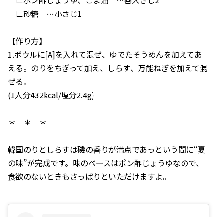
∟ポン酢じょうゆ、ごま油 …各大さじ2
∟砂糖 …小さじ1
【作り方】
1.ボウルに[A]を入れて混ぜ、ゆでたそうめんを加えてあ
える。のりをちぎって加え、しらす、万能ねぎを加えて混
ぜる。
(1人分432kcal/塩分2.4g)
＊ ＊ ＊
韓国のりとしらすは磯の香りが満点であっという間に“夏
の味”が完成です。味のベースはポン酢じょうゆなので、
食欲のないときもさっぱりといただけますよ。