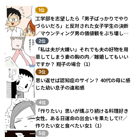
1位
工学部を志望したら「男子ばっかりでやり
づらいだろ」と反対された女子学生の決断
／マウンティング男の価値観をぶち壊した
結果（1）
2位
「私は夫が大嫌い」それでも夫の好物を用
意してしまう妻の胸の内／離婚してもいい
ですか？ 翔子の場合（1）
3位
思い返せば認知症のサイン？ 40代の母に感
じた幼い息子の違和感
4位
「作りたい」思いが燻ぶり続ける料理好き
女性。ある日運命の出会いを果たして!?／
作りたい女と食べたい女1（1）
5位