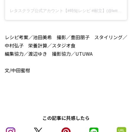
レタスクラブ公式アカウント【#時短レシピ #献立】(@lettuce_official)がシェアした投稿
レシピ考案／池田美希 撮影／豊田朋子 スタイリング／
中村弘子 栄養計算／スタジオ食
編集協力／渡辺ゆき 撮影協力／UTUWA
文/中田蜜柑
この記事に共感したら