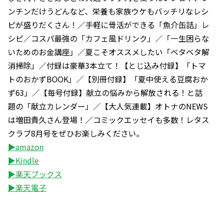
ンチンだけうどんなど、栄養も家族ウケもバッチリなレシ
ピが盛りだくさん！／手軽に骨活ができる「魚介缶詰」レ
シピ／コスパ最強の「カフェ風ドリンク」／「一生困らな
いためのお金講座」／夏こそオススメしたい「ベタベタ解
消掃除」／付録は豪華3本立て！【とじ込み付録】「トマ
トのおかずBOOK」／【別冊付録】「夏中使える豆腐おか
ず63」／【毎号付録】献立の悩みから解放される！と話
題の「献立カレンダー」／【大人気連載】オトナのNEWS
は増田貴久さん登場！／コミックエッセイも多数！レタス
クラブ8月号をぜひお楽しみください。
▶amazon
▶Kindle
▶楽天ブックス
▶楽天電子