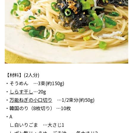
【材料】(2人分)
・そうめん …3束(約150g)
・
しらす干し
…20g
・
万能ねぎの小口切り
…1/2束分(約50g)
・韓国のり（8枚切り） …10枚
・A
∟白いりごま …大さじ1