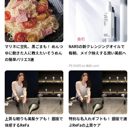
マリネに豆乳、黒ごまも！ めんつ
NARSの新クレンジングオイルで
ゆに飽きた人に教えたいそうめん
毎朝、メイク映えする潤い美肌へ
の簡単バリエ3選
PR (NARS on 美的.com)
上質な眠りも美髪ケアも！ 銀座で
特別な名入れギフトも！ 銀座で選
体感するReFa
ぶReFaの上質ケア