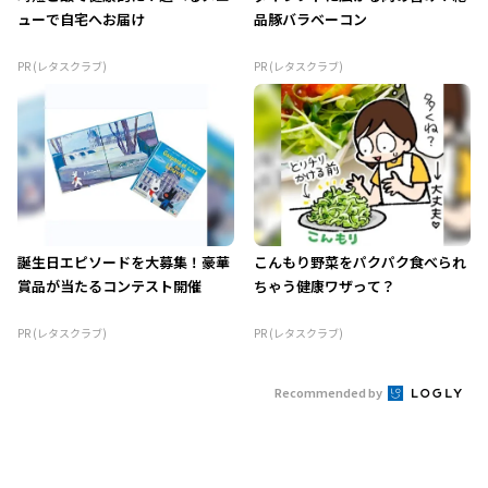
ューで自宅へお届け
品豚バラベーコン
PR (レタスクラブ)
PR (レタスクラブ)
誕生日エピソードを大募集！豪華
こんもり野菜をパクパク食べられ
賞品が当たるコンテスト開催
ちゃう健康ワザって？
PR (レタスクラブ)
PR (レタスクラブ)
Recommended by