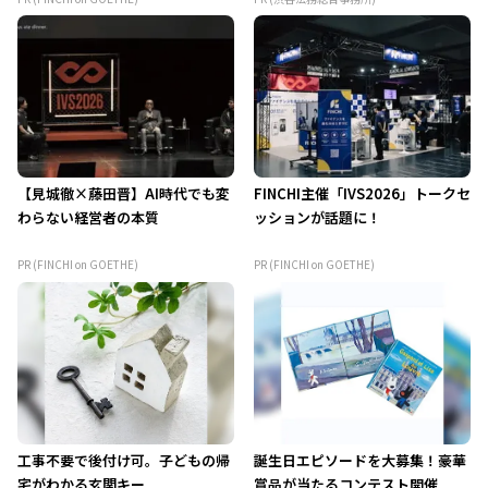
【見城徹×藤田晋】AI時代でも変
FINCHI主催「IVS2026」トークセ
わらない経営者の本質
ッションが話題に！
PR (FINCHI on GOETHE)
PR (FINCHI on GOETHE)
工事不要で後付け可。子どもの帰
誕生日エピソードを大募集！豪華
宅がわかる玄関キー
賞品が当たるコンテスト開催