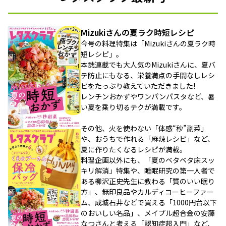
Mizukiさんの夏ラク時短レシピ
今号の料理特集は「Mizukiさんの夏ラク時
短レシピ」。
本誌連載でも大人気のMizukiさんに、夏バ
テ防止にもなる、栄養満点の手間なしレシ
ピをたっぷり教えていただきました!
レンチンおかずやワンパンパスタなど、暑
い夏を乗り切るテクが満載です。
その他、火を使わない「体感“秒”副菜」
や、おうちで作れる「麻辣レシピ」など、
夏に作りたくなるレシピが満載。
料理企画以外にも、「夏のベタベタ床スッ
キリ解消」特集や、睡眠研究の第一人者で
ある柳沢正史先生に教わる「質のいい眠り
方」、無印良品やカルディコーヒーファー
ム、成城石井などで買える「1000円台以下
のおいしい名品」、メイプル超合金の安藤
なつさんと考える「認知症超入門」など、