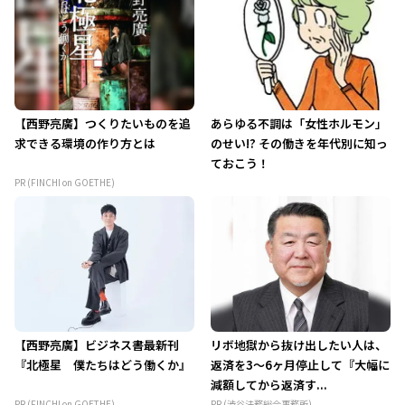
【西野亮廣】つくりたいものを追
あらゆる不調は「女性ホルモン」
求できる環境の作り方とは
のせい!? その働きを年代別に知っ
ておこう！
PR (FINCHI on GOETHE)
【西野亮廣】ビジネス書最新刊
リボ地獄から抜け出したい人は、
『北極星 僕たちはどう働くか』
返済を3～6ヶ月停止して『大幅に
減額してから返済す...
PR (FINCHI on GOETHE)
PR (渋谷法務総合事務所)