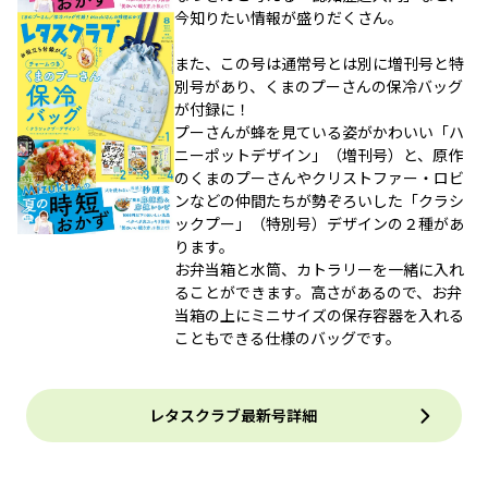
今知りたい情報が盛りだくさん。
また、この号は通常号とは別に増刊号と特
別号があり、くまのプーさんの保冷バッグ
が付録に！
プーさんが蜂を見ている姿がかわいい「ハ
ニーポットデザイン」（増刊号）と、原作
のくまのプーさんやクリストファー・ロビ
ンなどの仲間たちが勢ぞろいした「クラシ
ックプー」（特別号）デザインの２種があ
ります。
お弁当箱と水筒、カトラリーを一緒に入れ
ることができます。高さがあるので、お弁
当箱の上にミニサイズの保存容器を入れる
こともできる仕様のバッグです。
レタスクラブ最新号詳細