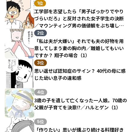
1位
工学部を志望したら「男子ばっかりでやり
づらいだろ」と反対された女子学生の決断
／マウンティング男の価値観をぶち壊した
結果（1）
2位
「私は夫が大嫌い」それでも夫の好物を用
意してしまう妻の胸の内／離婚してもいい
ですか？ 翔子の場合（1）
3位
思い返せば認知症のサイン？ 40代の母に感
じた幼い息子の違和感
4位
3歳の子を遺して亡くなった一人娘。70歳の
父親が子育てを決意!?／ハルとゲン（1）
5位
「作りたい」思いが燻ぶり続ける料理好き