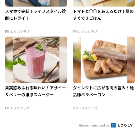
スマホで完結！ライフスタイル診
トマトと○○をあえるだけ！夏の
断にトライ！
すぐできごはん
PR (レタスクラブ)
PR (レタスクラブ)
果実感あふれる味わい！アサイー
ダイレクトに広がる肉の旨み！絶
＆ベリーの濃厚スムージー
品豚バラベーコン
PR (レタスクラブ)
PR (レタスクラブ)
Recommended by