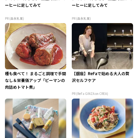
ーヒーに足してみて
ーヒーに足してみて
PR (森永乳業)
PR (森永乳業)
種も食べて！ まるごと調理で手間
【銀座】ReFaで始める大人の贅
なし＆栄養価アップ「ピーマンの
沢セルフケア
肉詰めトマト煮」
PR (ReFa GINZA on CREA)