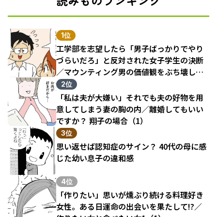
読みものランキング
1位
工学部を志望したら「男子ばっかりでやり
づらいだろ」と反対された女子学生の決断
／マウンティング男の価値観をぶち壊した
結果（1）
2位
「私は夫が大嫌い」それでも夫の好物を用
意してしまう妻の胸の内／離婚してもいい
ですか？ 翔子の場合（1）
3位
思い返せば認知症のサイン？ 40代の母に感
じた幼い息子の違和感
4位
「作りたい」思いが燻ぶり続ける料理好き
女性。ある日運命の出会いを果たして!?／