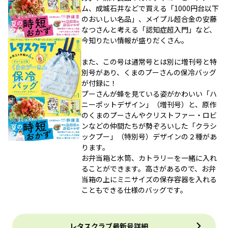
ム、成城石井などで買える「1000円台以下
のおいしい名品」、メイプル超合金の安藤
なつさんと考える「認知症超入門」など、
今知りたい情報が盛りだくさん。
また、この号は通常号とは別に増刊号と特
別号があり、くまのプーさんの保冷バッグ
が付録に！
プーさんが蜂を見ている姿がかわいい「ハ
ニーポットデザイン」（増刊号）と、原作
のくまのプーさんやクリストファー・ロビ
ンなどの仲間たちが勢ぞろいした「クラシ
ックプー」（特別号）デザインの２種があ
ります。
お弁当箱と水筒、カトラリーを一緒に入れ
ることができます。高さがあるので、お弁
当箱の上にミニサイズの保存容器を入れる
こともできる仕様のバッグです。
レタスクラブ最新号詳細