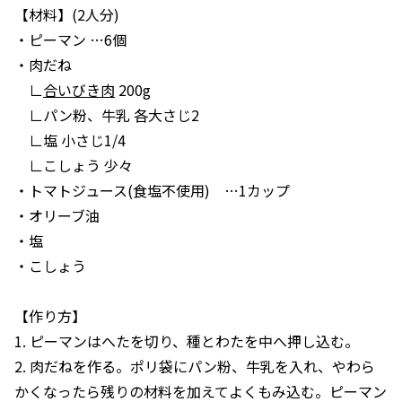
【材料】(2人分)
・ピーマン …6個
・肉だね
∟
合いびき肉
200g
∟パン粉、牛乳 各大さじ2
∟塩 小さじ1/4
∟こしょう 少々
・トマトジュース(食塩不使用) …1カップ
・オリーブ油
・塩
・こしょう
【作り方】
1. ピーマンはへたを切り、種とわたを中へ押し込む。
2. 肉だねを作る。ポリ袋にパン粉、牛乳を入れ、やわら
かくなったら残りの材料を加えてよくもみ込む。ピーマン