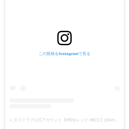
この投稿をInstagramで見る
レタスクラブ公式アカウント【#時短レシピ #献立】(@lettuce_official)がシェアした投稿