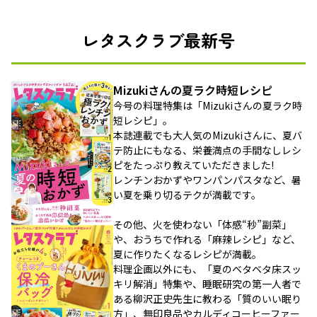
レタスクラブ最新号
Mizukiさんの夏ラク時短レシピ
今号の料理特集は「Mizukiさんの夏ラク時
短レシピ」。
本誌連載でも大人気のMizukiさんに、夏バ
テ防止にもなる、栄養満点の手間なしレシ
ピをたっぷり教えていただきました!
レンチンおかずやワンパンパスタなど、暑
い夏を乗り切るテクが満載です。
その他、火を使わない「体感“秒”副菜」
や、おうちで作れる「麻辣レシピ」など、
夏に作りたくなるレシピが満載。
料理企画以外にも、「夏のベタベタ床スッ
キリ解消」特集や、睡眠研究の第一人者で
ある柳沢正史先生に教わる「質のいい眠り
方」、無印良品やカルディコーヒーファー