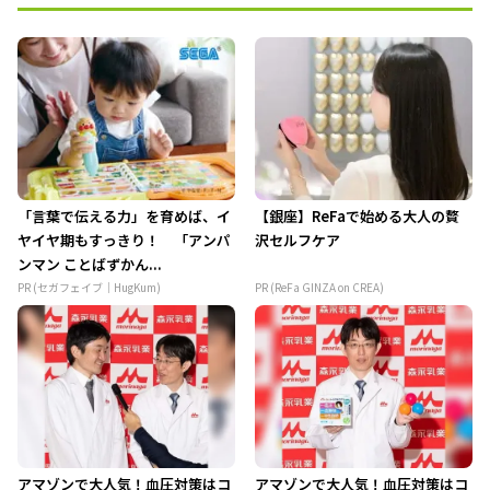
「言葉で伝える力」を育めば、イ
【銀座】ReFaで始める大人の贅
ヤイヤ期もすっきり！ 「アンパ
沢セルフケア
ンマン ことばずかん...
PR (セガフェイブ｜HugKum)
PR (ReFa GINZA on CREA)
アマゾンで大人気！血圧対策はコ
アマゾンで大人気！血圧対策はコ