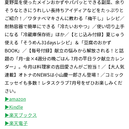
夏野菜を使ったメインおかずやパパッとできる副菜、余り
そうなときにうれしい長持ちアイディアなどをたっぷりと
ご紹介！／ワタナベマキさんに教わる「梅干し」レシピ／
耐熱容器で簡単にできる「冷たいおやつ」／使い切り上手
になる「冷蔵庫保存術」ほか／【とじ込み付録】夏じゅう
使える「そうめん31daysレシピ」＆「豆腐のおかず
BOOK」／【毎号付録】献立の悩みから解放される！と話
題の「月~金×4週分の晩ごはん 7月の平日ラク献立カレン
ダー」。今月は料理家の吉田愛さんがご担当！／【大人気
連載】オトナのNEWSは小山慶一郎さん登場！／コミック
エッセイも多数！レタスクラブ7月号をぜひお楽しみくだ
さい。
▶amazon
▶Kindle
▶楽天ブックス
▶楽天電子