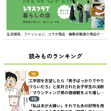
生活雑貨、ファッション、コラボ商品…編集部厳選の商品が買
えるECサイト
読みものランキング
1位
工学部を志望したら「男子ばっかりでやり
づらいだろ」と反対された女子学生の決断
／マウンティング男の価値観をぶち壊した
結果（1）
2位
「私は夫が大嫌い」それでも夫の好物を用