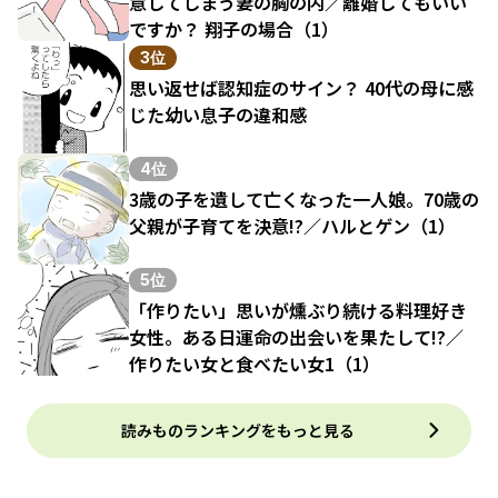
意してしまう妻の胸の内／離婚してもいい
ですか？ 翔子の場合（1）
3位
思い返せば認知症のサイン？ 40代の母に感
じた幼い息子の違和感
4位
3歳の子を遺して亡くなった一人娘。70歳の
父親が子育てを決意!?／ハルとゲン（1）
5位
「作りたい」思いが燻ぶり続ける料理好き
女性。ある日運命の出会いを果たして!?／
作りたい女と食べたい女1（1）
読みものランキングをもっと見る