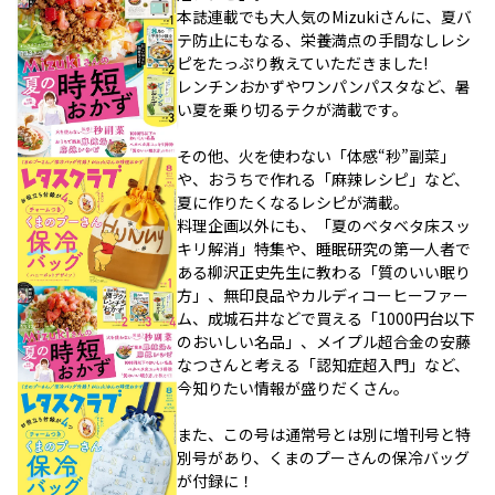
本誌連載でも大人気のMizukiさんに、夏バ
テ防止にもなる、栄養満点の手間なしレシ
ピをたっぷり教えていただきました!
レンチンおかずやワンパンパスタなど、暑
い夏を乗り切るテクが満載です。
その他、火を使わない「体感“秒”副菜」
や、おうちで作れる「麻辣レシピ」など、
夏に作りたくなるレシピが満載。
料理企画以外にも、「夏のベタベタ床スッ
キリ解消」特集や、睡眠研究の第一人者で
ある柳沢正史先生に教わる「質のいい眠り
方」、無印良品やカルディコーヒーファー
ム、成城石井などで買える「1000円台以下
のおいしい名品」、メイプル超合金の安藤
なつさんと考える「認知症超入門」など、
今知りたい情報が盛りだくさん。
また、この号は通常号とは別に増刊号と特
別号があり、くまのプーさんの保冷バッグ
が付録に！