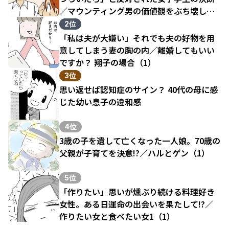
／マウンティング男の価値観をぶち壊した
結果（1）
2位
「私は夫が大嫌い」それでも夫の好物を用
意してしまう妻の胸の内／離婚してもいい
ですか？ 翔子の場合（1）
3位
思い返せば認知症のサイン？ 40代の母に感
じた幼い息子の違和感
4位
3歳の子を遺して亡くなった一人娘。70歳の
父親が子育てを決意!?／ハルとゲン（1）
5位
「作りたい」思いが燻ぶり続ける料理好き
女性。ある日運命の出会いを果たして!?／
作りたい女と食べたい女1（1）