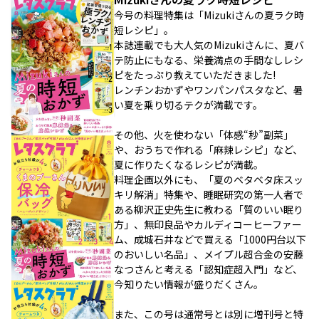
今号の料理特集は「Mizukiさんの夏ラク時
短レシピ」。
本誌連載でも大人気のMizukiさんに、夏バ
テ防止にもなる、栄養満点の手間なしレシ
ピをたっぷり教えていただきました!
レンチンおかずやワンパンパスタなど、暑
い夏を乗り切るテクが満載です。
その他、火を使わない「体感“秒”副菜」
や、おうちで作れる「麻辣レシピ」など、
夏に作りたくなるレシピが満載。
料理企画以外にも、「夏のベタベタ床スッ
キリ解消」特集や、睡眠研究の第一人者で
ある柳沢正史先生に教わる「質のいい眠り
方」、無印良品やカルディコーヒーファー
ム、成城石井などで買える「1000円台以下
のおいしい名品」、メイプル超合金の安藤
なつさんと考える「認知症超入門」など、
今知りたい情報が盛りだくさん。
また、この号は通常号とは別に増刊号と特