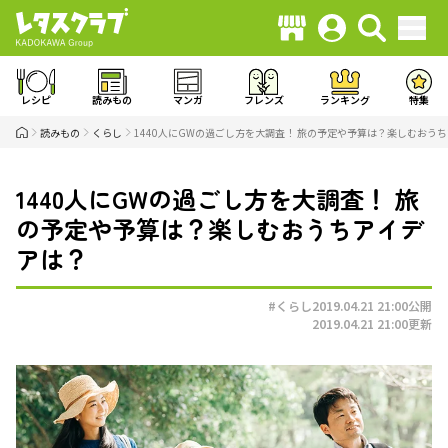
レシピ
読みもの
マンガ
フレンズ
ランキング
特集
読みもの
くらし
1440人にGWの過ごし方を大調査！ 旅の予定や予算は？楽しむおう
1440人にGWの過ごし方を大調査！ 旅
の予定や予算は？楽しむおうちアイデ
アは？
#くらし
2019.04.21 21:00
公開
2019.04.21 21:00
更新