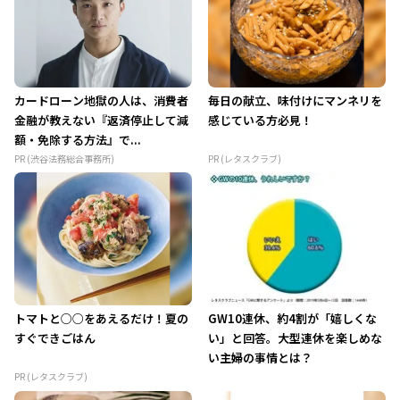
カードローン地獄の人は、消費者
毎日の献立、味付けにマンネリを
金融が教えない『返済停止して減
感じている方必見！
額・免除する方法』で...
PR (渋谷法務総合事務所)
PR (レタスクラブ)
トマトと○○をあえるだけ！夏の
GW10連休、約4割が「嬉しくな
すぐできごはん
い」と回答。大型連休を楽しめな
い主婦の事情とは？
PR (レタスクラブ)